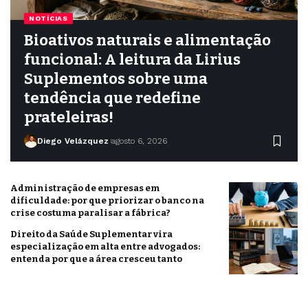
NOTÍCIAS
Bioativos naturais e alimentação
funcional: A leitura da Lirius
Suplementos sobre uma
tendência que redefine
prateleiras!
Diego Velázquez
agosto 6, 2026
Administração de empresas em
dificuldade: por que priorizar o banco na
crise costuma paralisar a fábrica?
Direito da Saúde Suplementar vira
especialização em alta entre advogados:
entenda por que a área cresceu tanto