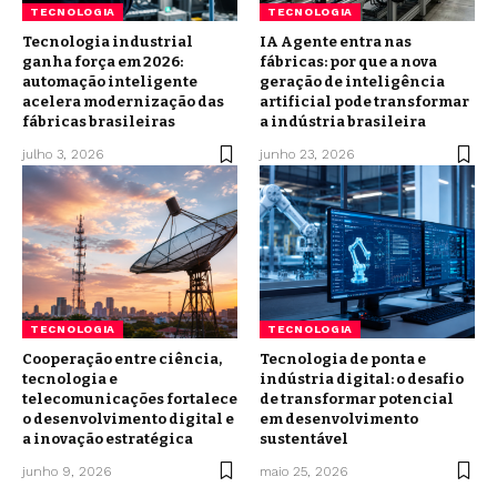
TECNOLOGIA
TECNOLOGIA
Tecnologia industrial
IA Agente entra nas
ganha força em 2026:
fábricas: por que a nova
automação inteligente
geração de inteligência
acelera modernização das
artificial pode transformar
fábricas brasileiras
a indústria brasileira
julho 3, 2026
junho 23, 2026
TECNOLOGIA
TECNOLOGIA
Cooperação entre ciência,
Tecnologia de ponta e
tecnologia e
indústria digital: o desafio
telecomunicações fortalece
de transformar potencial
o desenvolvimento digital e
em desenvolvimento
a inovação estratégica
sustentável
junho 9, 2026
maio 25, 2026