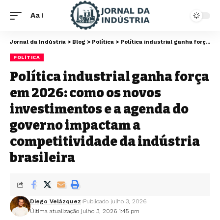
Aa
Jornal da Indústria
>
Blog
>
Política
>
Política industrial ganha força em 2026: como os novos investimentos e a agenda do governo impactam a competitividade da indústria brasileira
POLÍTICA
Política industrial ganha força
em 2026: como os novos
investimentos e a agenda do
governo impactam a
competitividade da indústria
brasileira
Diego Velázquez
Publicado julho 3, 2026
Última atualização julho 3, 2026 1:45 pm