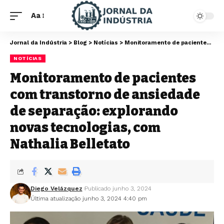
Aa
Jornal da Indústria
>
Blog
>
Notícias
>
Monitoramento de pacientes com transtorno de ansiedade de separação: explorando novas tecnologias, com Nathalia Belletato
NOTÍCIAS
Monitoramento de pacientes
com transtorno de ansiedade
de separação: explorando
novas tecnologias, com
Nathalia Belletato
Diego Velázquez
Publicado junho 3, 2024
Última atualização junho 3, 2024 4:40 pm