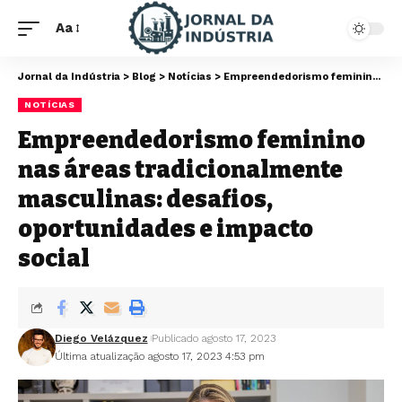
Aa
Jornal da Indústria
>
Blog
>
Notícias
>
Empreendedorismo feminino nas áreas tradicionalmente masculinas: desafios, oportunidades e impacto social
NOTÍCIAS
Empreendedorismo feminino
nas áreas tradicionalmente
masculinas: desafios,
oportunidades e impacto
social
Diego Velázquez
Publicado agosto 17, 2023
Última atualização agosto 17, 2023 4:53 pm