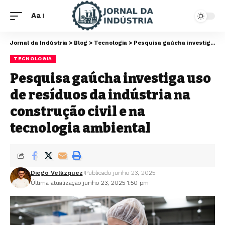
Aa
Jornal da Indústria
>
Blog
>
Tecnologia
>
Pesquisa gaúcha investiga uso de resíduos da indústria na construção civil e na tecnologia ambiental
TECNOLOGIA
Pesquisa gaúcha investiga uso
de resíduos da indústria na
construção civil e na
tecnologia ambiental
Diego Velázquez
Publicado junho 23, 2025
Última atualização junho 23, 2025 1:50 pm