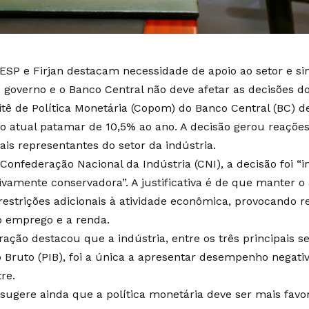
IESP e Firjan destacam necessidade de apoio ao setor e si
o governo e o Banco Central não deve afetar as decisões d
tê de Política Monetária (Copom) do Banco Central (BC) d
no atual patamar de 10,5% ao ano. A decisão gerou reações
ais representantes do setor da indústria.
 Confederação Nacional da Indústria (CNI), a decisão foi “
ivamente conservadora”. A justificativa é de que manter o
restrições adicionais à atividade econômica, provocando r
o emprego e a renda.
ração destacou que a indústria, entre os três principais s
o Bruto (PIB), foi a única a apresentar desempenho negati
re.
 sugere ainda que a política monetária deve ser mais favo