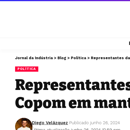
Jornal da Indústria
>
Blog
>
Política
>
Representantes da 
POLÍTICA
Representantes 
Copom em mante
Diego Velázquez
Publicado junho 26, 2024
Última atualização junho 26, 2024 12:59 pm