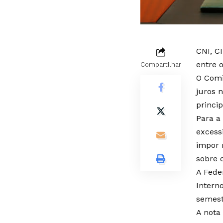
CNI, C
entre 
Compartilhar
O Comi
juros 
princip
Para a
excess
impor 
sobre 
A Fede
Intern
semest
A nota