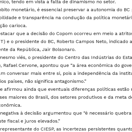
ico, tendo em vista a falta de dinamismo no setor.
bito monetário, é essencial preservar a autonomia do BC
ibilidade e transparência na condução da política monetári
ção carioca.
estacar que a decisão do Copom ocorreu em meio a atritos
PT) e o presidente do BC, Roberto Campos Neto, indicado a
ente da República, Jair Bolsonaro.
mesmo viés, o presidente do Centro das Indústrias do Est
), Rafael Cervone, apontou que “a área econômica do gove
am conversar mais entre si, pois a independência da insti
os países, não significa antagonismo.”
e afirmou ainda que eventuais diferenças políticas estão
sses maiores do Brasil, dos setores produtivos e da meta d
conômica.
 negativa à decisão argumentou que “é necessário quebrar 
te fiscal e juros elevados.”
 representante do CIESP, as incertezas persistentes quanto