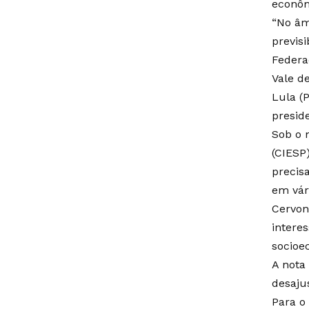
econôm
“No âm
previs
Federa
Vale d
Lula (
presid
Sob o 
(CIESP
precis
em vári
Cervon
intere
socioe
A nota
desajus
Para o