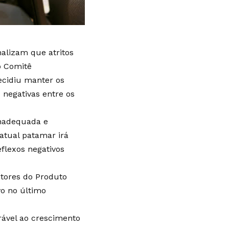
nalizam que atritos
o Comitê
ecidiu manter os
 negativas entre os
inadequada e
 atual patamar irá
eflexos negativos
etores do Produto
vo no último
rável ao crescimento