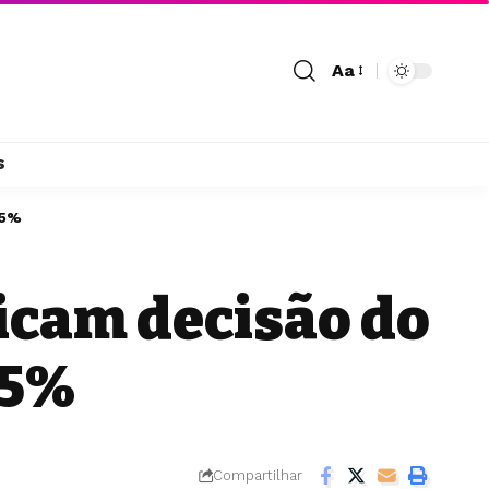
Aa
s
,5%
icam decisão do
,5%
Compartilhar