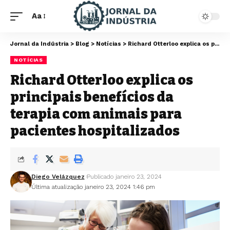
Aa
Jornal da Indústria
>
Blog
>
Notícias
>
Richard Otterloo explica os principais benefícios da terapia com animais para pacientes hospitalizados
NOTÍCIAS
Richard Otterloo explica os
principais benefícios da
terapia com animais para
pacientes hospitalizados
Diego Velázquez
Publicado janeiro 23, 2024
Última atualização janeiro 23, 2024 1:46 pm