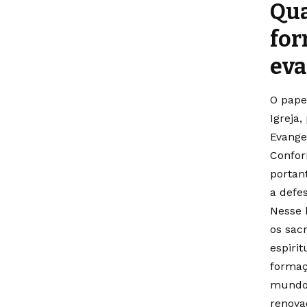
Qua
for
eva
O pape
Igreja
Evange
Confor
portan
a defes
Nesse 
os sac
espirit
formaç
mundo.
renova