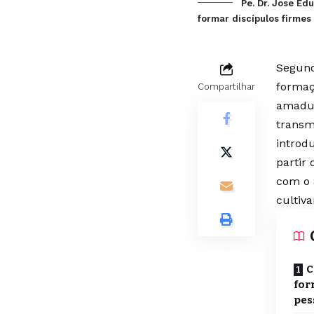
Pe. Dr. Jose Ed
formar discípulos firmes
Segund
formaç
Compartilhar
amadur
transm
introdu
partir
com o 
cultiv
C
for
pes