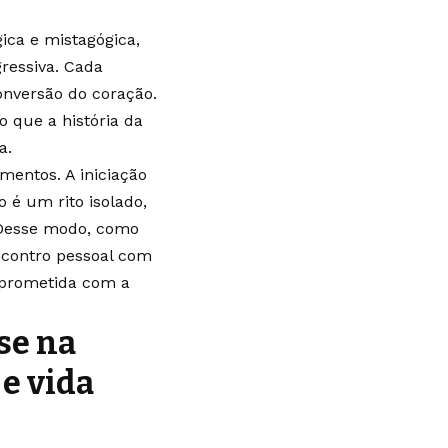
ica e mistagógica,
gressiva. Cada
onversão do coração.
 que a história da
a.
mentos. A iniciação
o é um rito isolado,
 Desse modo, como
encontro pessoal com
mprometida com a
se na
 e vida