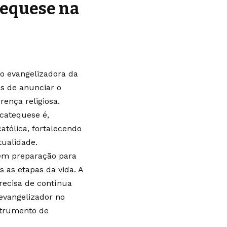
tequese na
ão evangelizadora da
es de anunciar o
ença religiosa.
 catequese é,
atólica, fortalecendo
tualidade.
 em preparação para
as etapas da vida. A
precisa de contínua
evangelizador no
strumento de