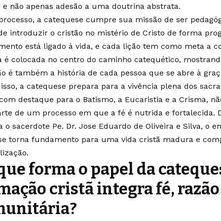
 e não apenas adesão a uma doutrina abstrata.
processo, a catequese cumpre sua missão de ser pedagóg
 de introduzir o cristão no mistério de Cristo de forma pro
mento está ligado à vida, e cada lição tem como meta a c
ia é colocada no centro do caminho catequético, mostrando
ão é também a história de cada pessoa que se abre à graç
isso, a catequese prepara para a vivência plena dos sacra
, com destaque para o Batismo, a Eucaristia e a Crisma, nã
rte de um processo em que a fé é nutrida e fortalecida.
a o sacerdote Pe. Dr. Jose Eduardo de Oliveira e Silva, o 
 se torna fundamento para uma vida cristã madura e co
lização.
que forma o papel da cateque
mação cristã integra fé, razão
unitária?