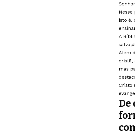
Senhor
Nesse 
isto é,
ensina
A Bíbl
salvaç
Além d
cristã
mas pa
destac
Cristo
evange
De 
for
com