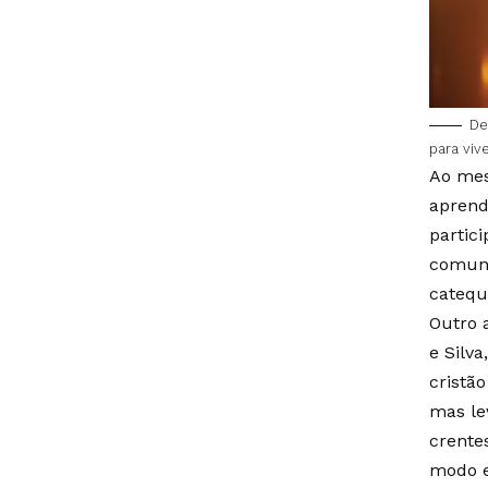
De
para viv
Ao mes
aprend
partici
comuni
catequ
Outro 
e Silv
cristã
mas le
crente
modo e