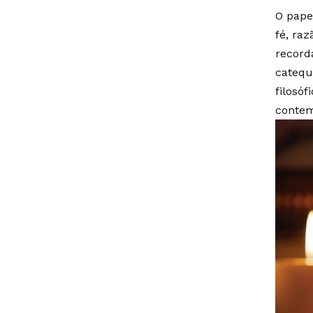
O pape
fé, raz
record
catequ
filosóf
contem