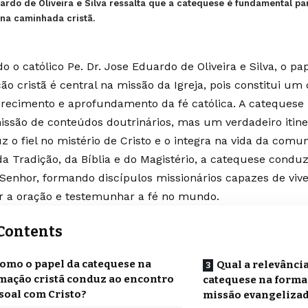
uardo de Oliveira e Silva ressalta que a catequese é fundamental par
 na caminhada cristã.
o o católico Pe. Dr. Jose Eduardo de Oliveira e Silva, o p
ão cristã é central na missão da Igreja, pois constitui um
ecimento e aprofundamento da fé católica. A catequese 
issão de conteúdos doutrinários, mas um verdadeiro itiner
z o fiel no mistério de Cristo e o integra na vida da comun
 da Tradição, da Bíblia e do Magistério, a catequese condu
Senhor, formando discípulos missionários capazes de viv
ar a oração e testemunhar a fé no mundo.
Contents
omo o papel da catequese na
Qual a relevânci
mação cristã conduz ao encontro
catequese na formaç
soal com Cristo?
missão evangelizad