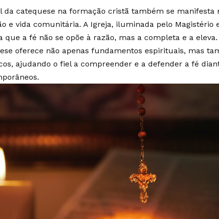
l da catequese na formação cristã também se manifesta n
ão e vida comunitária. A Igreja, iluminada pelo Magistério 
a que a fé não se opõe à razão, mas a completa e a eleva.
ese oferece não apenas fundamentos espirituais, mas ta
icos, ajudando o fiel a compreender e a defender a fé dian
porâneos.