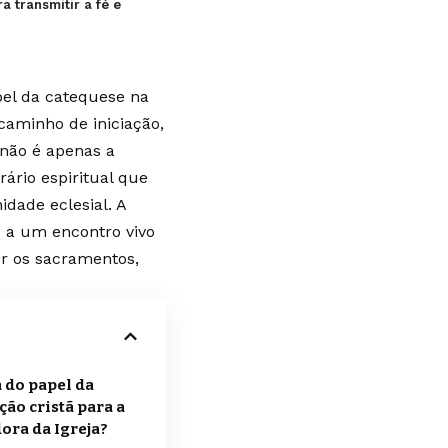
a transmitir a fé e
apel da catequese na
 caminho de iniciação,
não é apenas a
ário espiritual que
idade eclesial. A
z a um encontro vivo
er os sacramentos,
a do papel da
ão cristã para a
ora da Igreja?