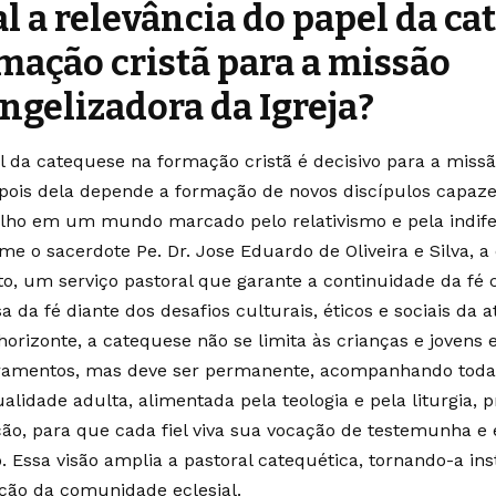
l a relevância do papel da ca
mação cristã para a missão
ngelizadora da Igreja?
l da catequese na formação cristã é decisivo para a miss
, pois dela depende a formação de novos discípulos capaz
lho em um mundo marcado pelo relativismo e pela indifer
me o sacerdote Pe. Dr. Jose Eduardo de Oliveira e Silva, a
to, um serviço pastoral que garante a continuidade da fé c
a da fé diante dos desafios culturais, éticos e sociais da a
horizonte, a catequese não se limita às crianças e jovens
ramentos, mas deve ser permanente, acompanhando todas 
ualidade adulta, alimentada pela teologia e pela liturgia, 
ão, para que cada fiel viva sua vocação de testemunha e 
 Essa visão amplia a pastoral catequética, tornando-a in
ção da comunidade eclesial.