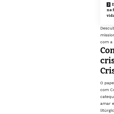
D
na 
vid
Descub
missio
com a I
Com
cri
Cri
O pape
com Cr
catequ
amar e
litúrgi