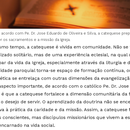
 acordo com Pe. Dr. Jose Eduardo de Oliveira e Silva, a catequese prep
er os sacramentos e a missão da Igreja.
mo tempo, a catequese é vivida em comunidade. Não se 
izado solitário, mas de uma experiência eclesial, na qual
par da vida da Igreja, especialmente através da liturgia e
dade paroquial torna-se espaço de formação contínua, o
ética se entrelaça com outras dimensões da evangelizaçã
aspecto importante, de acordo com o católico Pe. Dr. Jose
a, é que a catequese fortalece a dimensão comunitária da f
o o desejo de servir. O aprendizado da doutrina não se en
va à prática da caridade e da missão. Assim, a catequese
s conscientes, mas discípulos missionários que vivem a es
ncarnado na vida social.