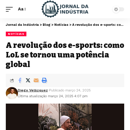
Aa
Jornal da Indústria
>
Blog
>
Notícias
>
A revolução dos e-sports: como LoL se tornou uma potência global
NOTÍCIAS
A revolução dos e-sports: como
LoL se tornou uma potência
global
Diego Velázquez
Publicado março 24, 2025
Última atualização março 24, 2025 4:07 pm