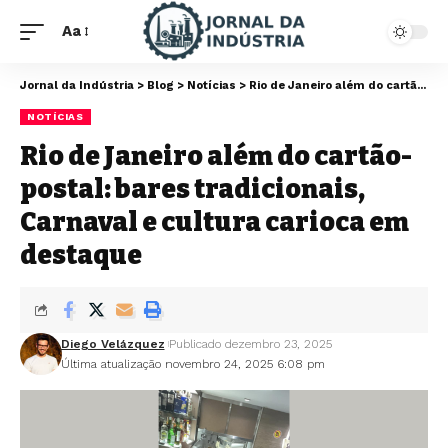
Aa
Jornal da Indústria
>
Blog
>
Notícias
>
Rio de Janeiro além do cartão-postal: bares tradicionais, Carnaval e cultura carioca em destaque
NOTÍCIAS
Rio de Janeiro além do cartão-
postal: bares tradicionais,
Carnaval e cultura carioca em
destaque
Diego Velázquez
Publicado dezembro 23, 2025
Última atualização novembro 24, 2025 6:08 pm