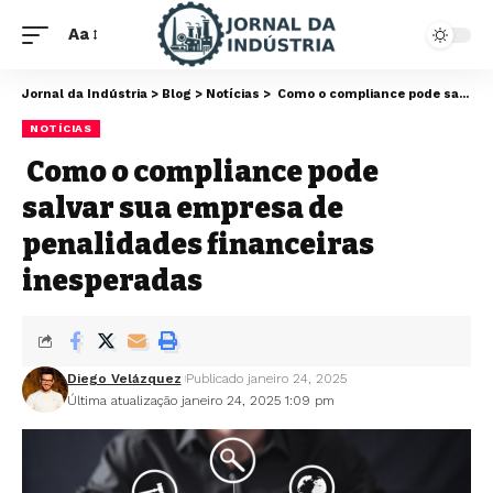
Aa
Jornal da Indústria
>
Blog
>
Notícias
>
Como o compliance pode salvar sua empresa de penalidades financeiras inesperadas
NOTÍCIAS
Como o compliance pode
salvar sua empresa de
penalidades financeiras
inesperadas
Diego Velázquez
Publicado janeiro 24, 2025
Última atualização janeiro 24, 2025 1:09 pm