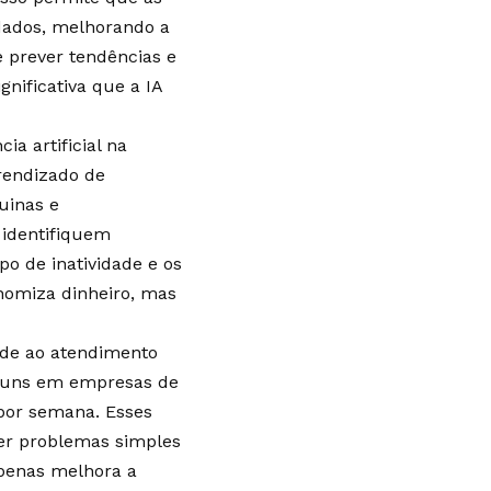
dados, melhorando a
e prever tendências e
ificativa que a IA
ia artificial na
prendizado de
uinas e
 identifiquem
o de inatividade e os
nomiza dinheiro, mas
ende ao atendimento
comuns em empresas de
 por semana. Esses
ver problemas simples
apenas melhora a