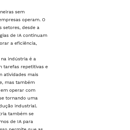
maneiras sem
 empresas operam. O
os setores, desde a
ogias de IA continuam
rar a eficiência,
 na indústria é a
tarefas repetitivas e
m atividades mais
ade, mas também
odem operar com
á se tornando uma
ução industrial.
stria também se
tmos de IA para
Isso permite que as