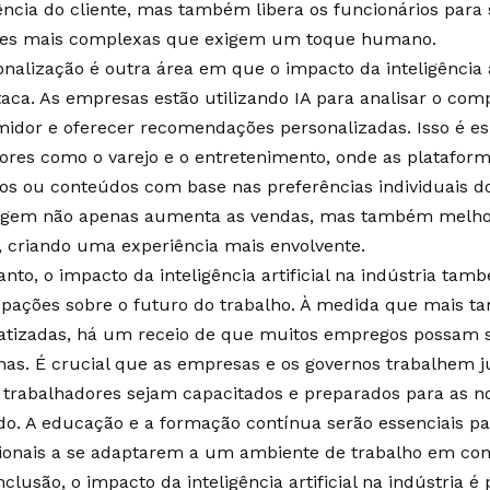
ência do cliente, mas também libera os funcionários par
es mais complexas que exigem um toque humano.
nalização é outra área em que o impacto da inteligência ar
taca. As empresas estão utilizando IA para analisar o co
idor e oferecer recomendações personalizadas. Isso é e
ores como o varejo e o entretenimento, onde as platafor
os ou conteúdos com base nas preferências individuais do
gem não apenas aumenta as vendas, mas também melhora
e, criando uma experiência mais envolvente.
nto, o impacto da inteligência artificial na indústria tam
pações sobre o futuro do trabalho. À medida que mais ta
tizadas, há um receio de que muitos empregos possam s
as. É crucial que as empresas e os governos trabalhem ju
 trabalhadores sejam capacitados e preparados para as 
o. A educação e a formação contínua serão essenciais pa
sionais a se adaptarem a um ambiente de trabalho em co
lusão, o impacto da inteligência artificial na indústria é