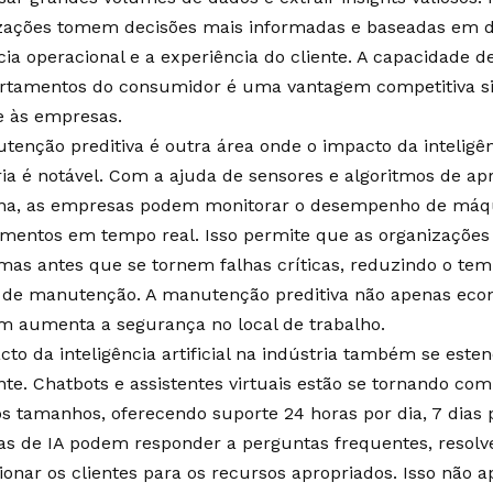
zações tomem decisões mais informadas e baseadas em 
cia operacional e a experiência do cliente. A capacidade d
tamentos do consumidor é uma vantagem competitiva sign
e às empresas.
tenção preditiva é outra área onde o impacto da inteligênc
ria é notável. Com a ajuda de sensores e algoritmos de a
a, as empresas podem monitorar o desempenho de máq
mentos em tempo real. Isso permite que as organizações
mas antes que se tornem falhas críticas, reduzindo o temp
 de manutenção. A manutenção preditiva não apenas eco
 aumenta a segurança no local de trabalho.
cto da inteligência artificial na indústria também se est
ente. Chatbots e assistentes virtuais estão se tornando 
os tamanhos, oferecendo suporte 24 horas por dia, 7 dias
as de IA podem responder a perguntas frequentes, resol
cionar os clientes para os recursos apropriados. Isso não 