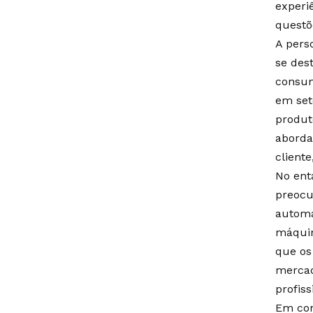
experi
questõ
A perso
se des
consum
em set
produt
aborda
client
No enta
preocu
automa
máquin
que os
mercad
profis
Em conc