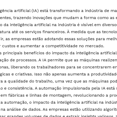
igência artificial (IA) está transformando a indústria de 
entes, trazendo inovações que mudam a forma como as
 da inteligência artificial na indústria é visível em divers
tura até os serviços financeiros. À medida que as tecnol
uir, as empresas estão adotando essas soluções para melho
r custos e aumentar a competitividade no mercado.
principais benefícios do impacto da inteligência artificial
ção de processos. A IA permite que as máquinas realizem 
nas, liberando os trabalhadores para se concentrarem e
égicas e criativas. Isso não apenas aumenta a produtivid
a a qualidade do trabalho, uma vez que as máquinas p
ão e consistência. A automação impulsionada pela IA est
em fábricas e linhas de montagem, revolucionando a prod
a automação, o impacto da inteligência artificial na indú
e na análise de dados. As empresas estão utilizando algori
sar grandes volumes de dados e extrair insights valiosos. 