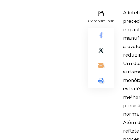
A intel
preced
Compartilhar
impacto
manufa
a evol
reduzi
Um dos 
automa
monóto
estrat
melhor
precis
norma 
Além d
reflet
proces