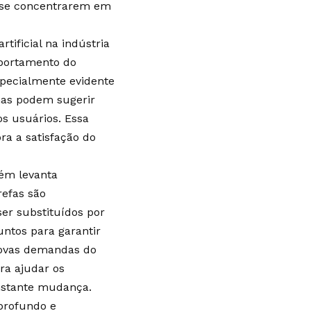
a se concentrarem em
tificial na indústria
mportamento do
specialmente evidente
mas podem sugerir
s usuários. Essa
 a satisfação do
bém levanta
refas são
er substituídos por
ntos para garantir
novas demandas do
ra ajudar os
nstante mudança.
 profundo e