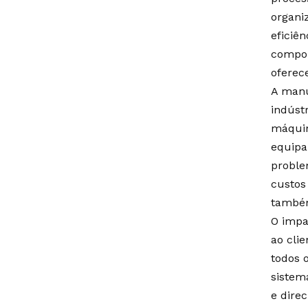
organi
eficiên
compor
oferec
A manu
indúst
máquin
equipa
proble
custos
também
O impa
ao cli
todos 
sistem
e dire