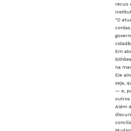
recuo 
Institu
“O atu
contas
govern
cidadão
Em abr
bilhõe
na mar
Ele ai
seja, 
— e, p
outros
Além d
discur
concili
Mudanç