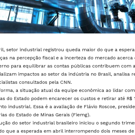
il, setor industrial registrou queda maior do que a esper
as na percepção fiscal e a incerteza do mercado acerca
erno para equilibrar as contas públicas contribuem com a
ializam impactos ao setor da indústria no Brasil, analisa 
cialistas consultados pela CNN.
forma, a situação atual da equipe econômica ao lidar com 
as do Estado podem encarecer os custos e retirar até R$ 
to industrial. Essa é a avaliação de Flávio Roscoe, presi
rias do Estado de Minas Gerais (Fiemg).
ução do setor industrial brasileiro iniciou o segundo tri
do que a esperada em abril interrompendo dois meses de