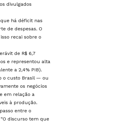
os divulgados
que há déficit nas
rte de despesas. O
sso recai sobre o
rávit de R$ 6,7
nos e representou alta
lente a 2,4% PIB).
o o custo Brasil — ou
ivamente os negócios
de em relação a
veis à produção.
passo entre o
. “O discurso tem que