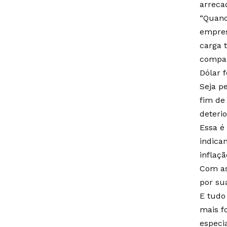
arreca
“Quand
empres
carga 
compar
Dólar f
Seja p
fim de
deteri
Essa é
indica
inflaç
Com as
por su
E tudo
mais f
especia