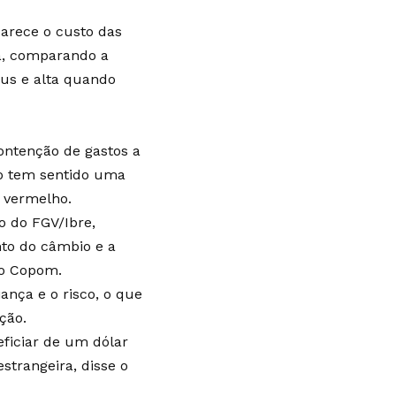
arece o custo das
a, comparando a
eus e alta quando
ontenção de gastos a
do tem sentido uma
o vermelho.
o do FGV/Ibre,
to do câmbio e a
lo Copom.
ança e o risco, o que
ção.
eficiar de um dólar
trangeira, disse o