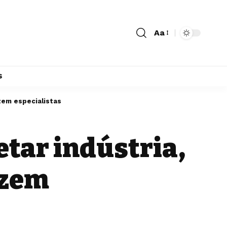
Aa
s
izem especialistas
etar indústria,
izem