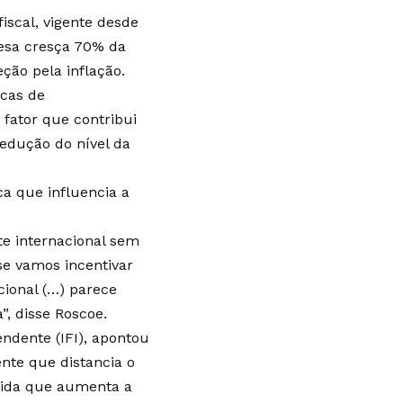
scal, vigente desde
pesa cresça 70% da
ção pela inflação.
icas de
fator que contribui
edução do nível da
a que influencia a
te internacional sem
 se vamos incentivar
cional (…) parece
”, disse Roscoe.
endente (IFI), apontou
nte que distancia o
dida que aumenta a