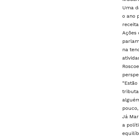
Uma da
o ano 
receit
Ações 
parlam
na ten
ativid
Roscoe
perspe
“Estão
tribut
alguém
pouco,
Já Mar
a polí
equilí