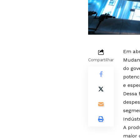
Em abr
Mudanç
Compartilhar
do gov
potenc
e espe
Dessa 
despes
segmen
Indúst
A prod
maior 