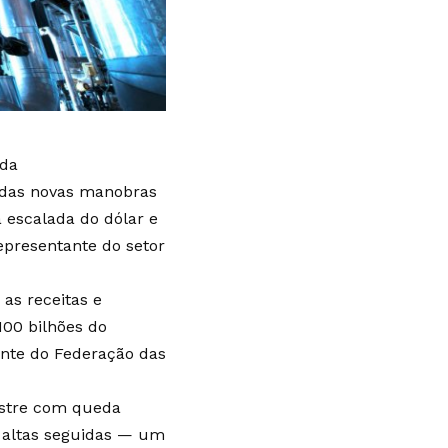
ada
 das novas manobras
 escalada do dólar e
representante do setor
as receitas e
100 bilhões do
dente do Federação das
mestre com queda
 altas seguidas — um