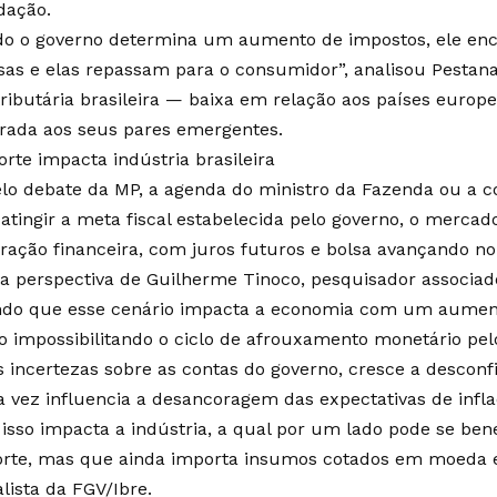
dação.
o o governo determina um aumento de impostos, ele enc
as e elas repassam para o consumidor”, analisou Pestan
tributária brasileira — baixa em relação aos países europ
ada aos seus pares emergentes.
orte impacta indústria brasileira
elo debate da MP, a agenda do ministro da Fazenda ou a c
 atingir a meta fiscal estabelecida pelo governo, o merca
oração financeira, com juros futuros e bolsa avançando n
 a perspectiva de Guilherme Tinoco, pesquisador associad
ndo que esse cenário impacta a economia com um aumen
ão impossibilitando o ciclo de afrouxamento monetário pe
 incertezas sobre as contas do governo, cresce a desconfi
a vez influencia a desancoragem das expectativas de infla
 isso impacta a indústria, a qual por um lado pode se ben
orte, mas que ainda importa insumos cotados em moeda es
lista da FGV/Ibre.