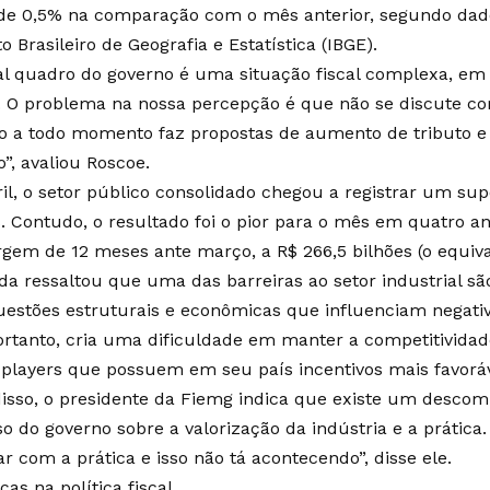
de 0,5% na comparação com o mês anterior, segundo dad
to Brasileiro de Geografia e Estatística (IBGE).
al quadro do governo é uma situação fiscal complexa, em 
. O problema na nossa percepção é que não se discute co
o a todo momento faz propostas de aumento de tributo e i
”, avaliou Roscoe.
il, o setor público consolidado chegou a registrar um supe
s. Contudo, o resultado foi o pior para o mês em quatro a
gem de 12 meses ante março, a R$ 266,5 bilhões (o equiva
nda ressaltou que uma das barreiras ao setor industrial sã
questões estruturais e econômicas que influenciam negat
ortanto, cria uma dificuldade em manter a competitivida
 players que possuem em seu país incentivos mais favorá
isso, o presidente da Fiemg indica que existe um descom
so do governo sobre a valorização da indústria e a prática
ar com a prática e isso não tá acontecendo”, disse ele.
as na política fiscal