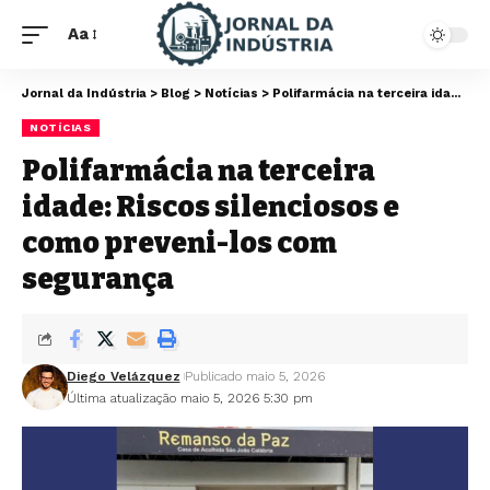
Aa
Jornal da Indústria
>
Blog
>
Notícias
>
Polifarmácia na terceira idade: Riscos silenciosos e como preveni-los com segurança
NOTÍCIAS
Polifarmácia na terceira
idade: Riscos silenciosos e
como preveni-los com
segurança
Diego Velázquez
Publicado maio 5, 2026
Última atualização maio 5, 2026 5:30 pm