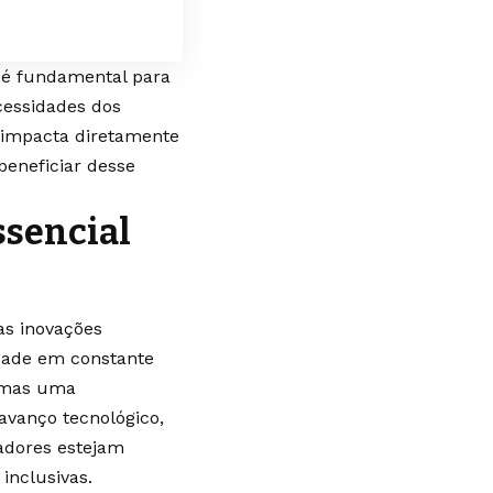
 é fundamental para
cessidades dos
 impacta diretamente
eneficiar desse
ssencial
s inovações
dade em constante
, mas uma
avanço tecnológico,
adores estejam
 inclusivas.