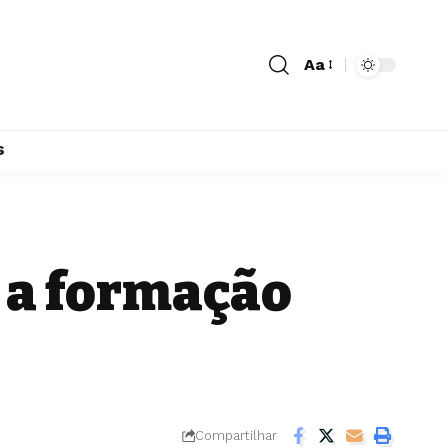
Aa
s
 a formação
o
Compartilhar