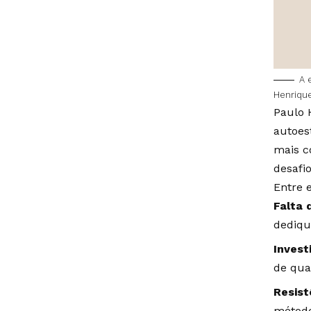
A 
Henrique
Paulo 
autoes
mais c
desafi
Entre e
Falta 
dediqu
Invest
de qua
Resist
método