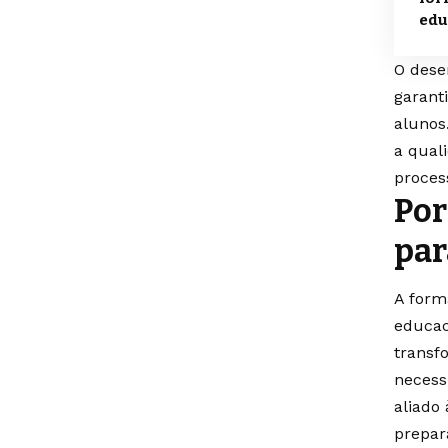
edu
O dese
garant
alunos
a qual
proces
Por
par
A form
educac
transf
necess
aliado
prepar