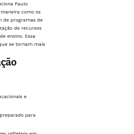
nciona Paulo
a maneira como os
m de programas de
ização de recursos
 de ensino. Essa
 que se tornam mais
ação
cacionais e
 preparado para
zes refletem em