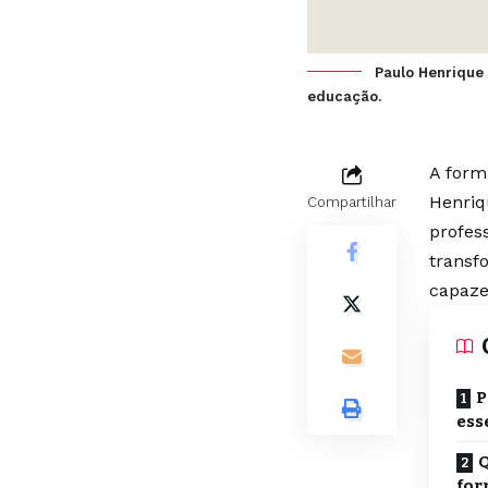
Paulo Henrique
educação.
A form
Henriq
Compartilhar
profes
transf
capaze
P
ess
Q
for