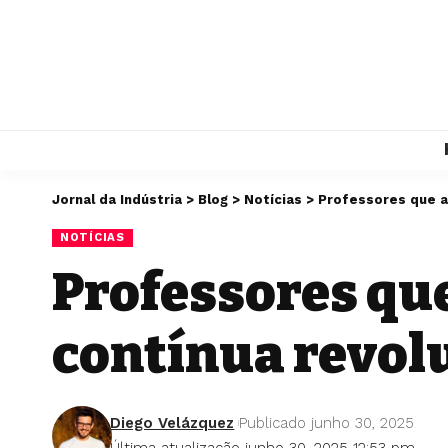
Jornal da Indústria
>
Blog
>
Notícias
>
Professores que a
NOTÍCIAS
Professores qu
contínua revol
Diego Velázquez
Publicado junho 30, 2025
Última atualização junho 30, 2025 12:53 pm