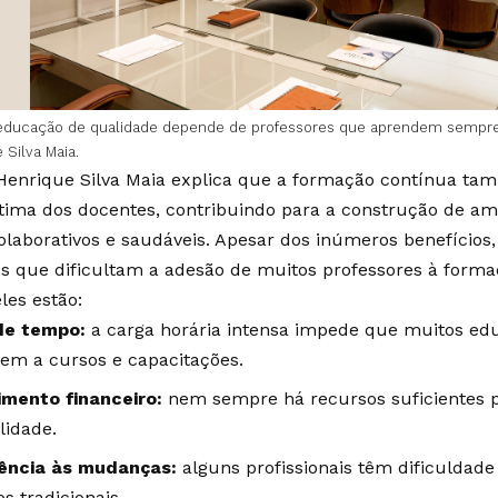
educação de qualidade depende de professores que aprendem sempre
 Silva Maia.
Henrique Silva Maia explica que a formação contínua tam
tima dos docentes, contribuindo para a construção de am
olaborativos e saudáveis. Apesar dos inúmeros benefícios,
os que dificultam a adesão de muitos professores à forma
les estão:
de tempo:
a carga horária intensa impede que muitos ed
em a cursos e capacitações.
imento financeiro:
nem sempre há recursos suficientes p
lidade.
ência às mudanças:
alguns profissionais têm dificuldad
s tradicionais.