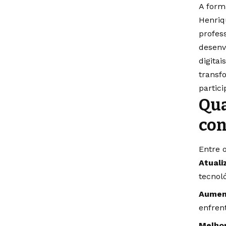
A form
Henriq
profes
desenv
digitai
transf
partic
Qua
con
Entre 
Atuali
tecnoló
Aumen
enfrent
Melhor