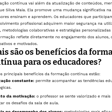
ação contínua vai além da atualização de conteúdos, me
ue Silva Maia. Ela promove uma mudança significativa n
sores ensinam e aprendem. Os educadores que participa
olvimento profissional adquirem maior segurança na util
s, metodologias colaborativas e estratégias personalizadas
ormação reflete diretamente no engajamento dos alunos,
ipativos e motivados.
is são os benefícios da form
tínua para os educadores?
os principais benefícios da formação contínua estão:
zação constante:
permite acompanhar as tendências edu
gicas.
to da motivação:
o professor se sente valorizado e mais
ar os desafios da sala de aula.
ia no desempenho dos alunos:
metodologias mais efica