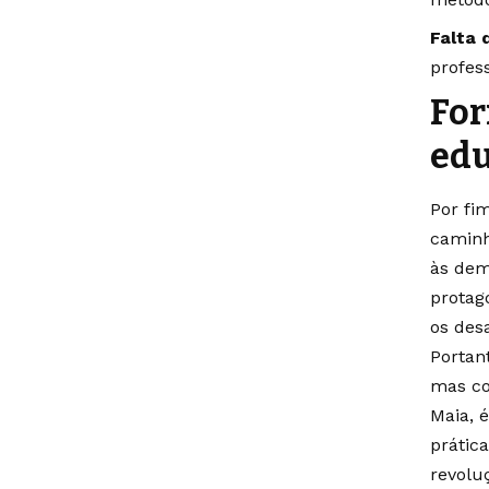
Falta 
profes
For
edu
Por fi
caminh
às dem
protag
os desa
Portan
mas co
Maia, 
prátic
revolu