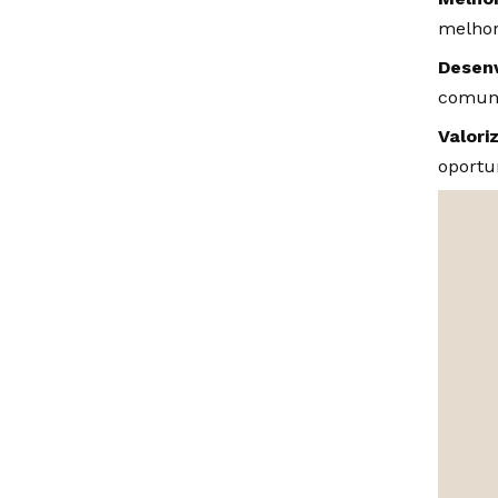
melhor
Desenv
comuni
Valori
oportu