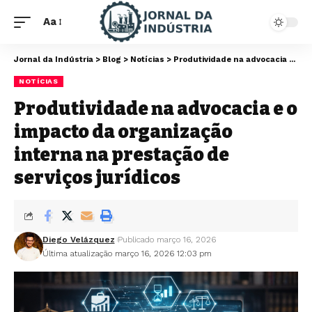
Aa
Jornal da Indústria
>
Blog
>
Notícias
>
Produtividade na advocacia e o impacto da organização interna na prestação de serviços jurídicos
NOTÍCIAS
Produtividade na advocacia e o
impacto da organização
interna na prestação de
serviços jurídicos
Diego Velázquez
Publicado março 16, 2026
Última atualização março 16, 2026 12:03 pm