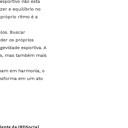
esportivo não está
er e equilíbrio no
 próprio ritmo é a
los. Buscar
der os próprios
gevidade esportiva. A
dos, mas também mais
lham em harmonia, o
ransforma em um ato
dente da IBDSocial