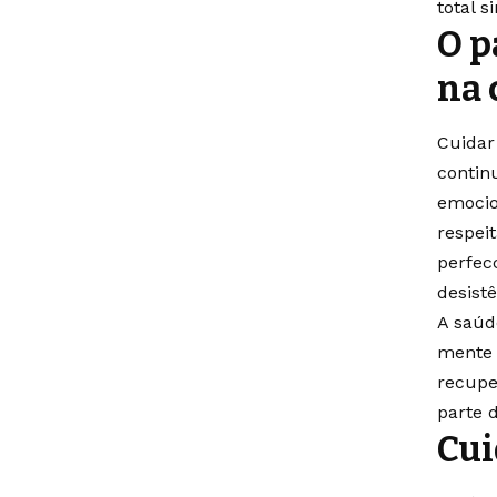
total 
O p
na 
Cuidar
contin
emocio
respei
perfec
desist
A saúd
mente 
recupe
parte 
Cui