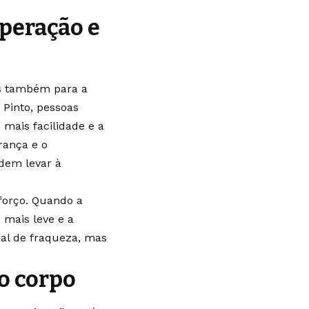
peração e
as também para a
 Pinto, pessoas
mais facilidade e a
rança e o
odem levar à
forço. Quando a
 mais leve e a
nal de fraqueza, mas
 o corpo