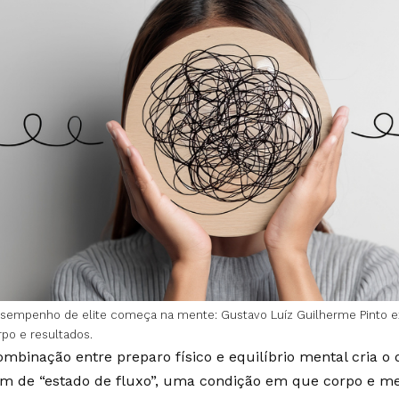
sempenho de elite começa na mente: Gustavo Luíz Guilherme Pinto ex
rpo e resultados.
ombinação entre preparo físico e equilíbrio mental cria o 
 de “estado de fluxo”, uma condição em que corpo e m