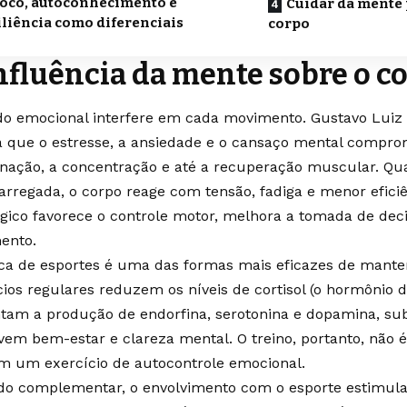
oco, autoconhecimento e
Cuidar da mente 
iliência como diferenciais
corpo
nfluência da mente sobre o c
do emocional interfere em cada movimento. Gustavo Luiz
a que o estresse, a ansiedade e o cansaço mental compr
nação, a concentração e até a recuperação muscular. Qu
arregada, o corpo reage com tensão, fadiga e menor eficiên
ógico favorece o controle motor, melhora a tomada de dec
ento.
ica de esportes é uma das formas mais eficazes de mante
cios regulares reduzem os níveis de cortisol (o hormônio d
am a produção de endorfina, serotonina e dopamina, su
em bem-estar e clareza mental. O treino, portanto, não é
 um exercício de autocontrole emocional.
o complementar, o envolvimento com o esporte estimula 