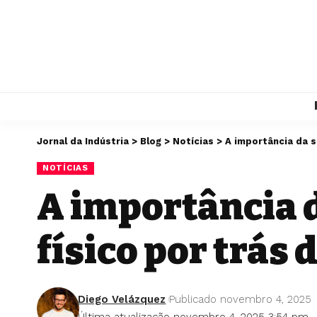
Jornal da Indústria
>
Blog
>
Notícias
>
A importância da 
NOTÍCIAS
A importância 
físico por trás
Diego Velázquez
Publicado novembro 4, 2025
Última atualização novembro 4, 2025 3:54 pm