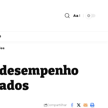
Aa
s
dos
e desempenho
tados
Compartilhar