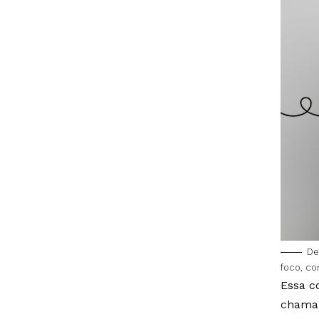
De
foco, co
Essa c
chamam