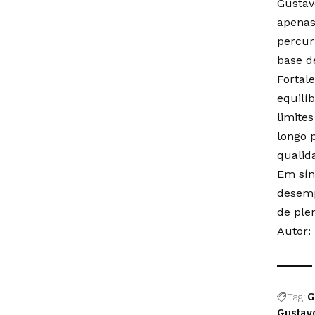
Gustav
apenas
percurs
base d
Fortal
equilí
limite
longo 
qualid
Em sín
desemp
de ple
Autor:
Tag:
G
Gustav