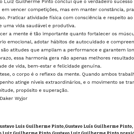
o Luiz Guilherme Pinto conclui que o verdadeiro sucesso 
 em vencer competições, mas em manter constância, praz
o. Praticar atividade física com consciência e respeito ao
e uma vida saudável e produtiva.
ecer a mente é tão importante quanto fortalecer os múscu
brio emocional, adotar hábitos de autocuidado e compreen
s são atitudes que ampliam a performance e garantem lon
prazo, essa harmonia gera não apenas melhores resulta
ade de vida, bem-estar e felicidade genuína.
tese, o corpo é o reflexo da mente. Quando ambos traba
enho atinge níveis extraordinários, e o movimento se t
nitude, propósito e superação.
 Daker Wyjor
ustavo Luis Guilherme Pinto
Gustavo Luís Guilherme Pinto
o Luiz Guilherme Pinto
Gustavo Luiz Guilherme Pinto presi