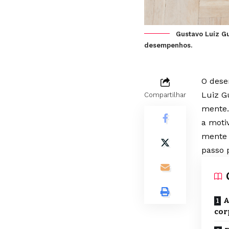
Gustavo Luíz Gu
desempenhos.
O dese
Luiz G
Compartilhar
mente.
a moti
mente 
passo 
A
cor