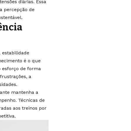
ensões diárias. Essa
 a percepção de
stentável.
ência
 estabilidade
hecimento é o que
 o esforço de forma
frustrações, a
sidades.
cante mantenha a
mpenho. Técnicas de
radas aos treinos por
titiva.