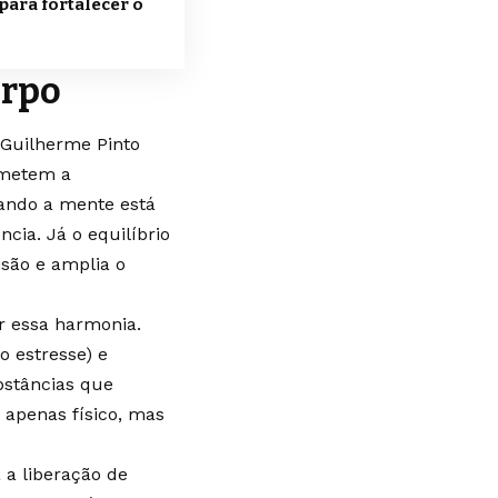
para fortalecer o
orpo
 Guilherme Pinto
ometem a
ando a mente está
cia. Já o equilíbrio
isão e amplia o
r essa harmonia.
o estresse) e
bstâncias que
 apenas físico, mas
a liberação de