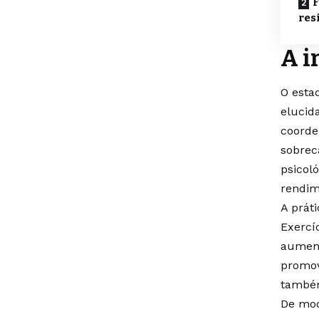
F
res
A i
O esta
elucid
coorde
sobrec
psicol
rendim
A prát
Exercí
aument
promov
também
De mod