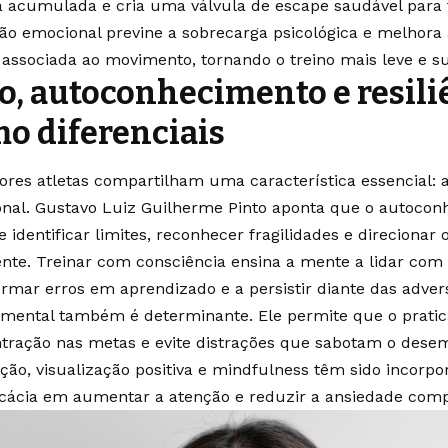
a acumulada e cria uma válvula de escape saudável para t
ção emocional previne a sobrecarga psicológica e melhora
 associada ao movimento, tornando o treino mais leve e su
o, autoconhecimento e resili
o diferenciais
ores atletas compartilham uma característica essencial: a
nal. Gustavo Luiz Guilherme Pinto aponta que o autocon
 identificar limites, reconhecer fragilidades e direcionar
gente. Treinar com consciência ensina a mente a lidar com 
ormar erros em aprendizado e a persistir diante das adver
 mental também é determinante. Ele permite que o prati
tração nas metas e evite distrações que sabotam o dese
ação, visualização positiva e mindfulness têm sido incorpo
icácia em aumentar a atenção e reduzir a ansiedade compe