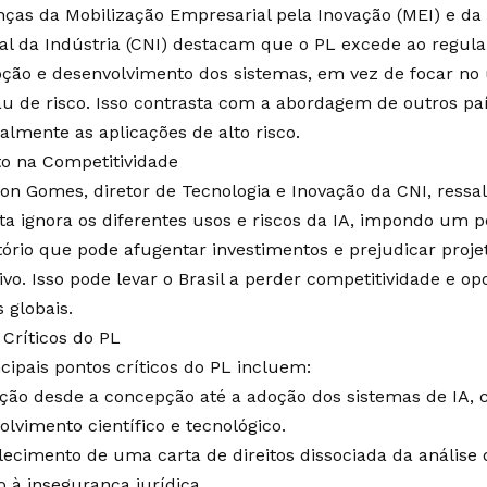
nças da Mobilização Empresarial pela Inovação (MEI) e d
al da Indústria (CNI) destacam que o PL excede ao regula
ção e desenvolvimento dos sistemas, em vez de focar no 
au de risco. Isso contrasta com a abordagem de outros pa
almente as aplicações de alto risco.
o na Competitividade
son Gomes, diretor de Tecnologia e Inovação da CNI, ressa
ta ignora os diferentes usos e riscos da IA, impondo um 
tório que pode afugentar investimentos e prejudicar projet
ivo. Isso pode levar o Brasil a perder competitividade e o
 globais.
 Críticos do PL
ncipais pontos críticos do PL incluem:
ção desde a concepção até a adoção dos sistemas de IA, c
olvimento científico e tecnológico.
lecimento de uma carta de direitos dissociada da análise d
o à insegurança jurídica.