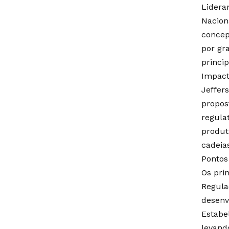
Lidera
Nacion
concep
por gr
princip
Impact
Jeffer
propos
regula
produt
cadeias
Pontos
Os pri
Regula
desenv
Estabe
levand