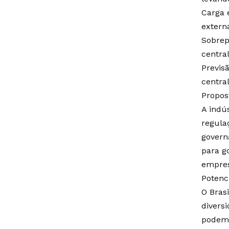
Carga 
extern
Sobrep
central
Previs
centra
Propos
A indú
regula
govern
para g
empres
Potenci
O Bras
divers
podem 