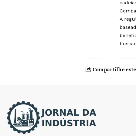
cadeias
Compar
A regu
basead
benefí
buscan
Compartilhe este