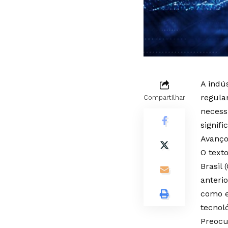
A indú
regula
Compartilhar
necess
signifi
Avanço
O text
Brasil
anterio
como e
tecnoló
Preocu