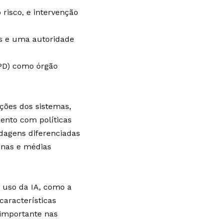
risco, e intervenção
is e uma autoridade
PD) como órgão
ações dos sistemas,
ento com políticas
agens diferenciadas
enas e médias
e uso da IA, como a
características
 importante nas