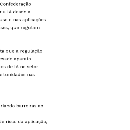
a Confederação
r a IA desde a
uso e nas aplicações
íses, que regulam
lta que a regulação
pesado aparato
os de IA no setor
portunidades nas
riando barreiras ao
e risco da aplicação,