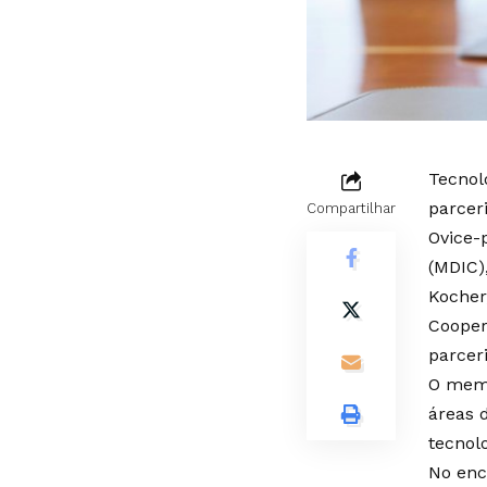
Tecnolo
parcer
Compartilhar
Ovice-
(MDIC)
Kocher
Cooper
parceri
O memo
áreas d
tecnol
No enc