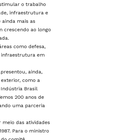
timular o trabalho
de, infraestrutura e
e ainda mais as
êm crescendo ao longo
ada.
 áreas como defesa,
, infraestrutura em
presentou, ainda,
exterior, como a
Indústria Brasil
 Temos 200 anos de
riando uma parceria
r meio das atividades
987. Para o ministro
o do comitê