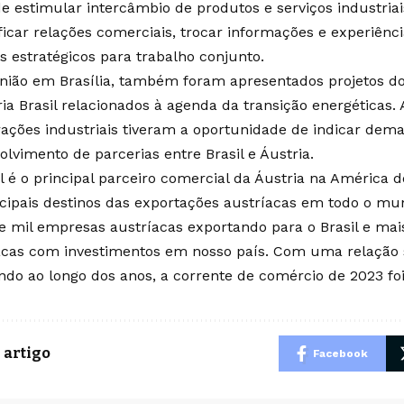
e estimular intercâmbio de produtos e serviços industriais
ficar relações comerciais, trocar informações e experiência
s estratégicos para trabalho conjunto.
nião em Brasília, também foram apresentados projetos d
ria Brasil relacionados à agenda da transição energéticas
rações industriais tiveram a oportunidade de indicar dem
olvimento de parcerias entre Brasil e Áustria.
l é o principal parceiro comercial da Áustria na América d
ncipais destinos das exportações austríacas em todo o m
e mil empresas austríacas exportando para o Brasil e ma
acas com investimentos em nosso país. Com uma relação 
ndo ao longo dos anos, a corrente de comércio de 2023 foi
 artigo
Facebook