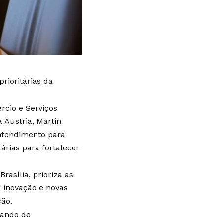
prioritárias da
rcio e Serviços
 Áustria, Martin
Entendimento para
árias para fortalecer
asília, prioriza as
; inovação e novas
ção.
rando de