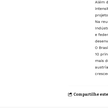
Além d
intensi
projeto
Na reu
Indúst
e fede
desenv
O Brasi
10 pri
mais d
austrí
cresce
Compartilhe este