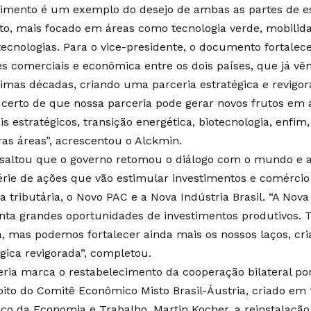
imento é um exemplo do desejo de ambas as partes de es
to, mais focado em áreas como tecnologia verde, mobilida
tecnologias. Para o vice-presidente, o documento fortalec
es comerciais e econômica entre os dois países, que já v
timas décadas, criando uma parceria estratégica e revigor
 certo de que nossa parceria pode gerar novos frutos em
s estratégicos, transição energética, biotecnologia, enfim
as áreas”, acrescentou o Alckmin.
ssaltou que o governo retomou o diálogo com o mundo e a
rie de ações que vão estimular investimentos e comércio 
 tributária, o Novo PAC e a Nova Indústria Brasil. “A Nova 
nta grandes oportunidades de investimentos produtivos.
ia, mas podemos fortalecer ainda mais os nossos laços, c
égica revigorada”, completou.
eria marca o restabelecimento da cooperação bilateral po
ito do Comitê Econômico Misto Brasil-Áustria, criado em 1
aco da Economia e Trabalho, Martin Kocher, a reinstalaçã