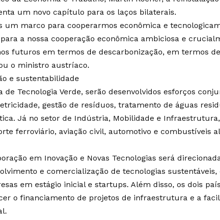
enta um novo capítulo para os laços bilaterais.
s um marco para cooperarmos econômica e tecnologicame
 para a nossa cooperação econômica ambiciosa e crucial
nos futuros em termos de descarbonização, em termos de 
ou o ministro austríaco.
ão e sustentabilidade
a de Tecnologia Verde, serão desenvolvidos esforços conj
etricidade, gestão de resíduos, tratamento de águas residu
ica. Já no setor de Indústria, Mobilidade e Infraestrutura
rte ferroviário, aviação civil, automotivo e combustíveis al
boração em Inovação e Novas Tecnologias será direcionad
olvimento e comercialização de tecnologias sustentáveis,
esas em estágio inicial e startups. Além disso, os dois pa
ecer o financiamento de projetos de infraestrutura e a fac
al.