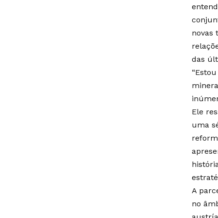
entend
conjun
novas 
relaçõ
das úl
“Estou
minerai
inúmer
Ele re
uma sé
reforma
aprese
histór
estrat
A parc
no âmb
austrí