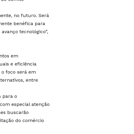
nte, no futuro. Será
mente benéfica para
avanço tecnológico”,
untos em
ais e eficiência
, o foco será em
ternativos, entre
a para o
 com especial atenção
íses buscarão
ilitação do comércio