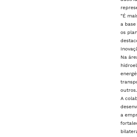
repres
“É mai
a base
os pla
destac
Inovaç
Na áre
hidroel
energét
transpo
outros.
A cola
desenv
a empr
fortal
bilater