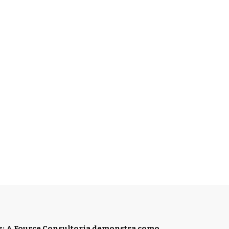
es: A Fource Consultoria demonstra como