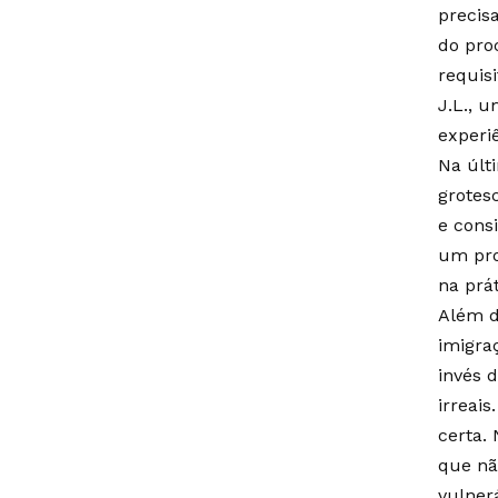
precisa
do pro
requis
J.L., 
experi
Na últ
grotes
e cons
um pro
na prát
Além d
imigra
invés 
irreai
certa.
que nã
vulner