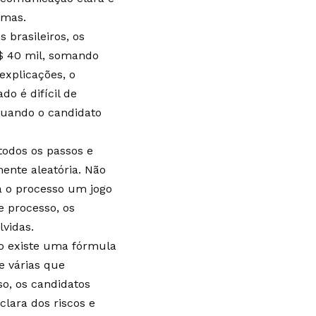
emas.
 brasileiros, os
$ 40 mil, somando
explicações, o
do é difícil de
quando o candidato
todos os passos e
ente aleatória. Não
a o processo um jogo
e processo, os
lvidas.
ão existe uma fórmula
e várias que
o, os candidatos
lara dos riscos e