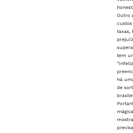
honest
Outro 
custos
taxas,
prejuí
supera
tem um
“Infel
preenc
há uma
de sort
brasil
Portan
mágica
mostra
precis