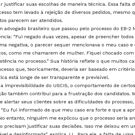
r justificar suas escolhas de maneira técnica. Essa falta 
cesso tem levado à rejeição de diversos pedidos, mesmo 
itos parecem ser atendidos.
um advogado brasileiro que passou pelo processo do EB-2 
ência: “Fui negado duas vezes, apesar de preencher todos o
ima negativa, o parecer sequer mencionava o meu caso e
cos, como me chamarem de mulher. Fiquei chocado com a
istência no processo.” Sua história reflete o que muitos c
cesso que, teoricamente, deveria ser baseado em critério
ica está longe de ser transparente e previsível.
a imprevisibilidade do USCIS, o comportamento de certo
ção também contribui para a frustração dos candidatos. 
de alertar seus clientes sobre as dificuldades do processo
s. “Eu fui informado de que meu caso era forte e que a ap
 No entanto, ninguém me explicou que o processo seria ana
o precisam justificar suas decisões. Isso me deixou em 
ável e desinformada”, explica J.L. Para ele, a falta de um