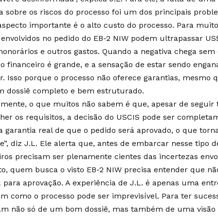
a sobre os riscos do processo foi um dos principais probl
aspecto importante é o alto custo do processo. Para muitos
 envolvidos no pedido do EB-2 NIW podem ultrapassar US
 honorários e outros gastos. Quando a negativa chega sem 
zo financeiro é grande, e a sensação de estar sendo engana
r. Isso porque o processo não oferece garantias, mesmo 
 dossiê completo e bem estruturado.
izmente, o que muitos não sabem é que, apesar de seguir 
her os requisitos, a decisão do USCIS pode ser completam
 garantia real de que o pedido será aprovado, o que torn
e”, diz J.L. Ele alerta que, antes de embarcar nesse tipo d
eiros precisam ser plenamente cientes das incertezas envo
to, quem busca o visto EB-2 NIW precisa entender que n
 para aprovação. A experiência de J.L. é apenas uma entr
m como o processo pode ser imprevisível. Para ter sucess
am não só de um bom dossiê, mas também de uma visão c