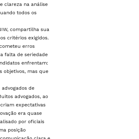
de clareza na análise
quando todos os
NIW, compartilha sua
s critérios exigidos.
 cometeu erros
 falta de seriedade
andidatos enfrentam:
s objetivos, mas que
s advogados de
Muitos advogados, ao
, criam expectativas
rovação era quase
lisado por oficiais
uma posição
a comunicação clara e