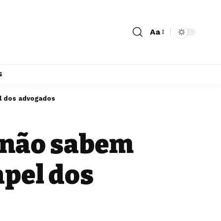
Aa
s
el dos advogados
s não sabem
apel dos