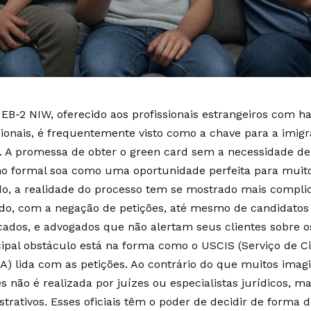
o EB-2 NIW, oferecido aos profissionais estrangeiros com h
ionais, é frequentemente visto como a chave para a imig
. A promessa de obter o green card sem a necessidade de
ho formal soa como uma oportunidade perfeita para muitos
o, a realidade do processo tem se mostrado mais compli
do, com a negação de petições, até mesmo de candidatos
icados, e advogados que não alertam seus clientes sobre os
cipal obstáculo está na forma como o USCIS (Serviço de C
A) lida com as petições. Ao contrário do que muitos imag
s não é realizada por juízes ou especialistas jurídicos, ma
strativos. Esses oficiais têm o poder de decidir de forma d