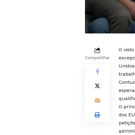
O vist
excepc
Compartilhar
Unidos
trabal
Contud
espera
qualif
O prin
dos EU
petiçõe
admini