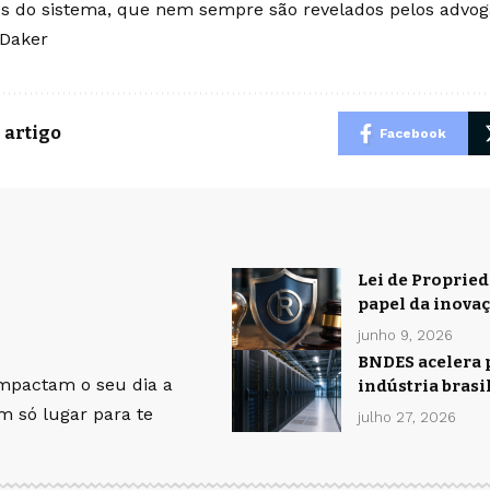
os do sistema, que nem sempre são revelados pelos advog
 Daker
 artigo
Facebook
Lei de Propried
papel da inova
junho 9, 2026
BNDES acelera p
impactam o seu dia a
indústria bras
um só lugar para te
julho 27, 2026