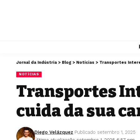
Jornal da Indústria
>
Blog
>
Notícias
>
Transportes Intere
NOTÍCIAS
Transportes In
cuida da sua ca
Diego Velázquez
Publicado setembro 1, 2025
Última atualização setembro 1, 2025 6:57 pm