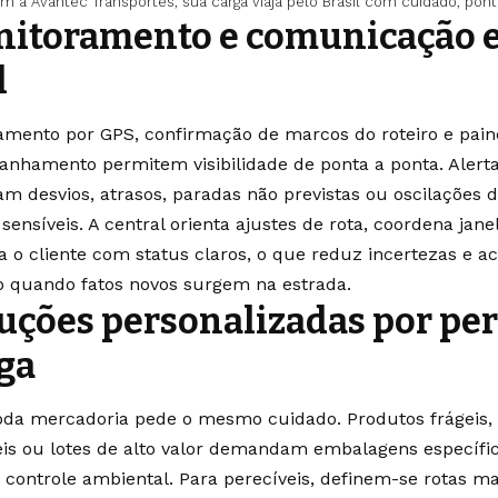
m a Avantec Transportes, sua carga viaja pelo Brasil com cuidado, pont
itoramento e comunicação 
l
amento por GPS, confirmação de marcos do roteiro e pain
nhamento permitem visibilidade de ponta a ponta. Alert
zam desvios, atrasos, paradas não previstas ou oscilações
sensíveis. A central orienta ajustes de rota, coordena jan
a o cliente com status claros, o que reduz incertezas e a
o quando fatos novos surgem na estrada.
uções personalizadas por perf
ga
da mercadoria pede o mesmo cuidado. Produtos frágeis
eis ou lotes de alto valor demandam embalagens específi
e controle ambiental. Para perecíveis, definem-se rotas ma