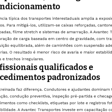
ondicionamento
ncia típica dos transportes interestaduais amplia a exposi
os. Para mitigá-los, utilizam-se caixas reforçadas, canton
oadas, filme stretch e sistemas de amarração. A Avantec 
uração de carga baseada em centro de gravidade, com tra
buição equilibrada, além de caminhões com suspensão ad
órias. O resultado é menor risco de avaria e maior estabil
 e trechos irregulares.
fissionais qualificados e
cedimentos padronizados
treinada faz diferença. Condutores e ajudantes dominam 
ção, condução preventiva, inspeção pré-partida e checage
imentos como checklists, etiquetas por lote e registros fo
abilidade. A Avantec Transportes investe em capacitação c