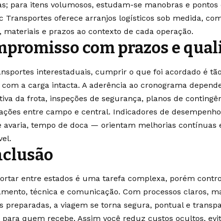
tas; para itens volumosos, estudam-se manobras e pontos
c Transportes oferece arranjos logísticos sob medida, co
, materiais e prazos ao contexto de cada operação.
promisso com prazos e qual
ansportes interestaduais, cumprir o que foi acordado é t
 com a carga intacta. A aderência ao cronograma depen
tiva da frota, inspeções de segurança, planos de contingê
ações entre campo e central. Indicadores de desempenho
e avaria, tempo de doca — orientam melhorias contínuas
vel.
clusão
ortar entre estados é uma tarefa complexa, porém contr
amento, técnica e comunicação. Com processos claros, mat
s preparadas, a viagem se torna segura, pontual e trans
e para quem recebe. Assim você reduz custos ocultos, evit