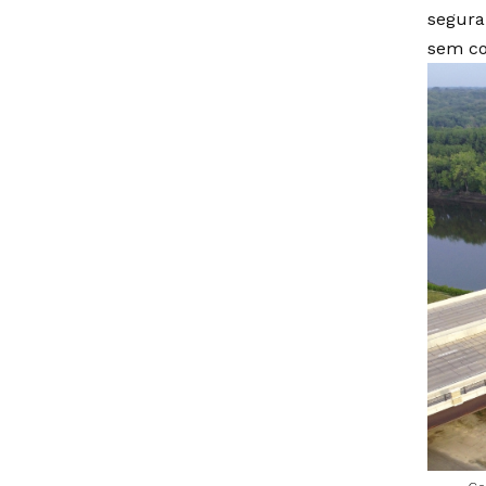
segura
sem co