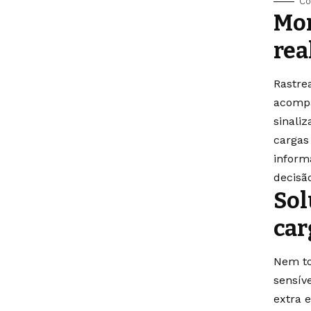
Co
Mon
rea
Rastre
acompa
sinali
cargas 
inform
decisã
Sol
car
Nem to
sensív
extra 