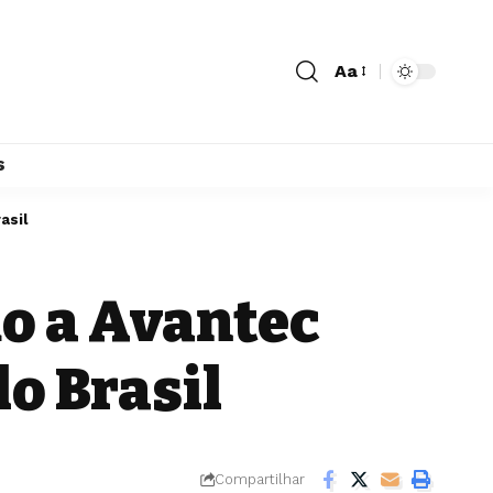
Aa
s
asil
o a Avantec
o Brasil
Compartilhar