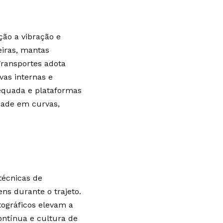
ção a vibração e
eiras, mantas
Transportes adota
vas internas e
equada e plataformas
idade em curvas,
técnicas de
ns durante o trajeto.
tográficos elevam a
ontínua e cultura de