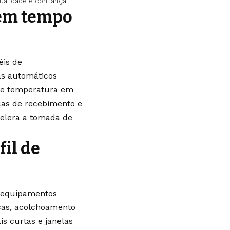
ualidade e confiança.
em tempo
éis de
as automáticos
 de temperatura em
elas de recebimento e
celera a tomada de
il de
, equipamentos
cas, acolchoamento
is curtas e janelas