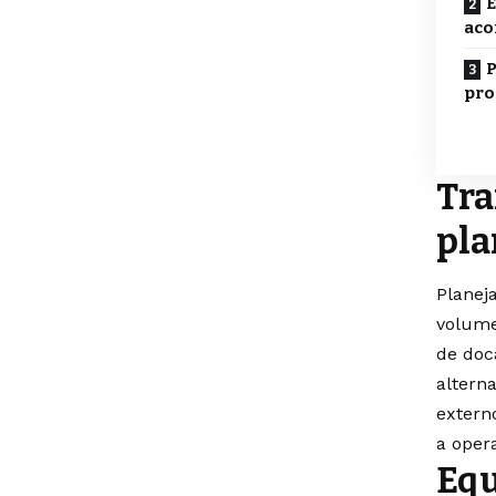
E
aco
P
pro
Tra
pla
Planeja
volume
de doc
altern
extern
a oper
Equ