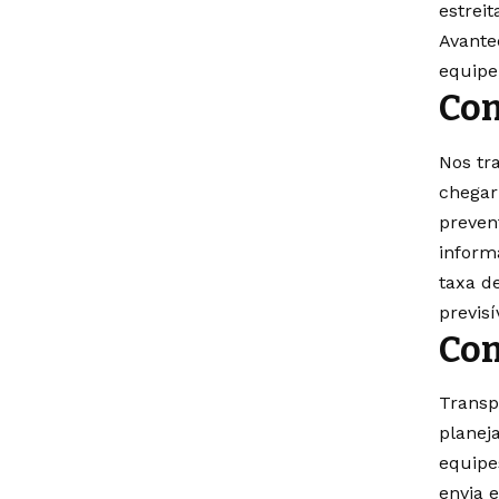
estrei
Avante
equipe
Com
Nos tr
chegar
preven
inform
taxa d
previsí
Con
Transp
planej
equipe
envia 