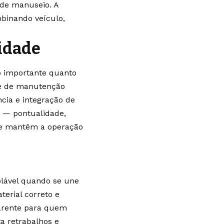
 de manuseio. A
mbinando veículo,
idade
ão importante quanto
de de manutenção
ncia e integração de
 — pontualidade,
 e mantêm a operação
olável quando se une
erial correto e
parente para quem
a retrabalhos e