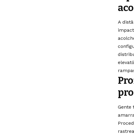
ac
A distâ
impact
acolch
config
distri
elevat
rampas
Pro
pro
Gente 
amarra
Proced
rastre