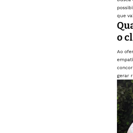
possib
que va
Qua
o c
Ao ofe
empati
concor
gerar 