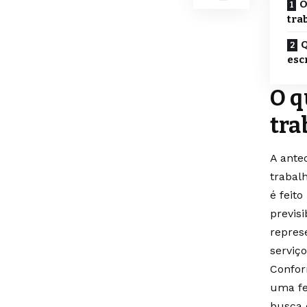
O
tra
Q
esc
O q
tra
A ante
trabal
é feit
previsi
repres
serviço
Confor
uma fe
busca 