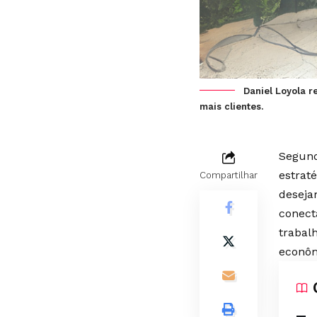
Daniel Loyola r
mais clientes.
Segund
estraté
Compartilhar
deseja
conect
trabal
econôm