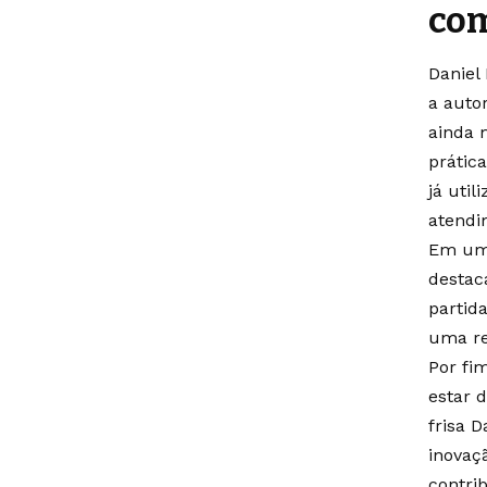
com
Daniel
a auto
ainda 
prátic
já util
atendi
Em um 
destac
partid
uma re
Por fi
estar 
frisa 
inovaç
contrib