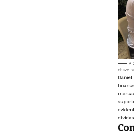
A 
chave pa
Daniel
financ
mercad
suporte
eviden
dívidas
Con