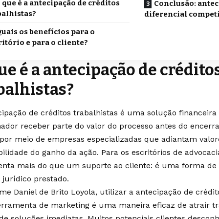
 que é a antecipação de créditos
Conclusão: ante
balhistas?
diferencial competi
uais os benefícios para o
ritório e para o cliente?
ue é a antecipação de crédito
balhistas?
cipação de créditos trabalhistas é uma solução financeira
hador receber parte do valor do processo antes do encerra
o por meio de empresas especializadas que adiantam valo
bilidade do ganho da ação. Para os escritórios de advocacia
enta mais do que um suporte ao cliente: é uma forma de 
 jurídico prestado.
me Daniel de Brito Loyola, utilizar a antecipação de crédi
rramenta de marketing é uma maneira eficaz de atrair t
de soluções imediatas. Muitos potenciais clientes desco