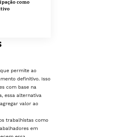
cipação como
tivo
s
 que permite ao
mento definitivo. Isso
res com base na
, essa alternativa
agregar valor ao
tos trabalhistas como
rabalhadores em
nhecem essa