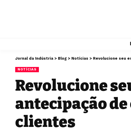
Jornal da Indústria
>
Blog
>
Notícias
>
Revolucione seu e
NOTÍCIAS
Revolucione seu
antecipação de
clientes