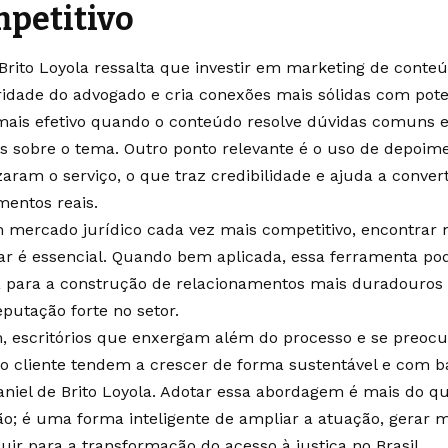
petitivo
 Brito Loyola ressalta que investir em marketing de conteú
ridade do advogado e cria conexões mais sólidas com potenc
mais efetivo quando o conteúdo resolve dúvidas comuns e
as sobre o tema. Outro ponto relevante é o uso de depoim
izaram o serviço, o que traz credibilidade e ajuda a conver
mentos reais.
mercado jurídico cada vez mais competitivo, encontrar 
ar é essencial. Quando bem aplicada, essa ferramenta pod
a para a construção de relacionamentos mais duradouros 
putação forte no setor.
m, escritórios que enxergam além do processo e se pre
do cliente tendem a crescer de forma sustentável e com b
Daniel de Brito Loyola. Adotar essa abordagem é mais do 
ão; é uma forma inteligente de ampliar a atuação, gerar m
uir para a transformação do acesso à justiça no Brasil.