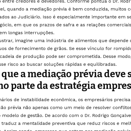
o entre credores e devedores. Conforme pontua o Dr. Rodr
el, quando a mediação prévia é bem conduzida, muitos c
vados ao Judiciário. Isso é especialmente importante em 
gócio, em que os prazos de safra e as relações comerciai
em longas interrupções.
lustrar, imagine uma indústria de alimentos que depende 
uos de fornecimento de grãos. Se esse vínculo for rompido 
 cadeia de produção pode ser comprometida. Desse modo,
sse risco ao buscar soluções rápidas e equilibradas.
 que a mediação prévia deve s
o parte da estratégia empres
ários de instabilidade econômica, os empresários precis
ão prévia não apenas como um meio de resolver conflito
o modelo de gestão. De acordo com o Dr. Rodrigo Gonçalve
a traduz a mentalidade preventiva que reduz riscos e me