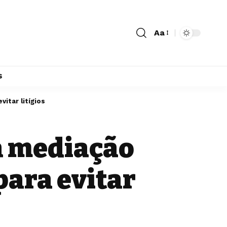
Aa
s
itar litígios
 a mediação
para evitar