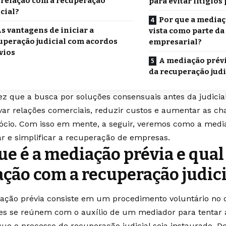
 relação com a recuperação
para evitar litígio
icial?
Por que a mediaç
s vantagens de iniciar a
vista como parte da
uperação judicial com acordos
empresarial?
vios
A mediação prévi
da recuperação judi
z que a busca por soluções consensuais antes da judicia
var relações comerciais, reduzir custos e aumentar as cha
ócio. Com isso em mente, a seguir, veremos como a medi
ar e simplificar a recuperação de empresas.
ue é a mediação prévia e qual
ação com a recuperação judici
ação prévia consiste em um procedimento voluntário no 
es se reúnem com o auxílio de um mediador para tentar 
que o processo de recuperação judicial seja instaurado. D