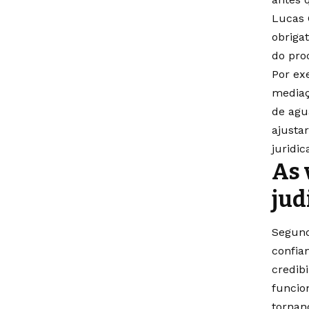
Lucas 
obriga
do proc
Por ex
mediaç
de agu
ajusta
juridi
As 
jud
Segund
confia
credib
funcio
tornan