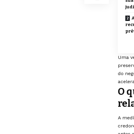
sua
jud
A
rec
pré
Uma ve
preser
do neg
aceler
O q
rel
A medi
credor
antes 