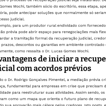
Gomes Mochi, também sócio do escritório, essa etapa, ape
tória, pode antecipar soluções que normalmente só seriam
esso judicial.
emplo, para um produtor rural endividado com fornecedo
ão prévia pode abrir espaço para renegociações mais flex
ardar a tramitação formal da recuperação judicial, cred
r prazos, descontos ou garantias em ambiente controlado
camente, como ressalta o Dr. Lucas Gomes Mochi.
vantagens de iniciar a recup
icial com acordos prévios
o o Dr. Rodrigo Gonçalves Pimentel, a mediação prévia c
nça, fundamental para empresas em crise que precisam 
ilidade para reestruturar suas atividades. Assim sendo, os
nam como um mapa que orienta o futuro plano de recuper
do sua aprovação mais célere pelos credores. Isto posto, e