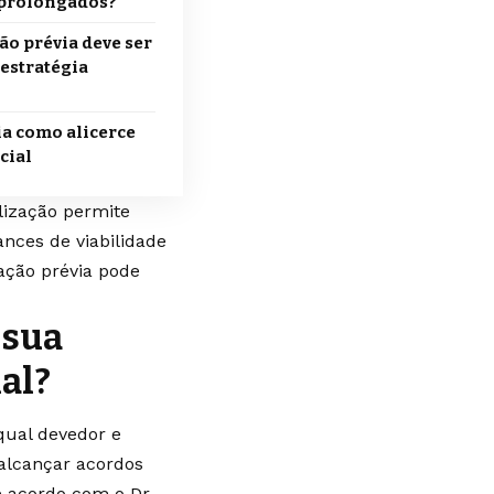
s prolongados?
ão prévia deve ser
 estratégia
a como alicerce
cial
lização permite
nces de viabilidade
ação prévia pode
 sua
al?
qual devedor e
alcançar acordos
e acordo com o Dr.