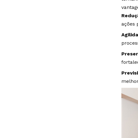
vantag
Reduçã
ações 
Agilid
process
Prese
fortal
Previs
melhor