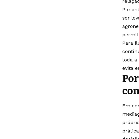
relaçã
Piment
ser le
agrone
permit
Para i
contín
toda a
evita e
Por
com
Em cen
mediaç
própri
prátic