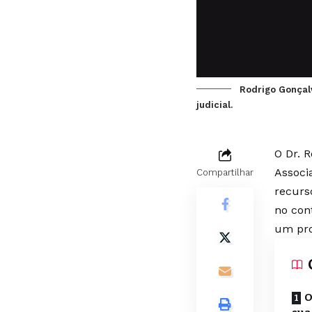
Rodrigo Gonçalv
judicial.
O Dr. 
Associ
Compartilhar
recurs
no con
um pro
O