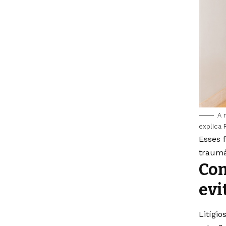
A 
explica 
Esses 
traumá
Com
evi
Litígi