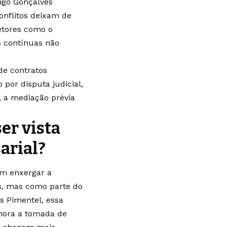
igo Gonçalves
onflitos deixam de
setores como o
s contínuas não
de contratos
por disputa judicial,
 a mediação prévia
er vista
arial?
am enxergar a
s, mas como parte do
s Pimentel, essa
lhora a tomada de