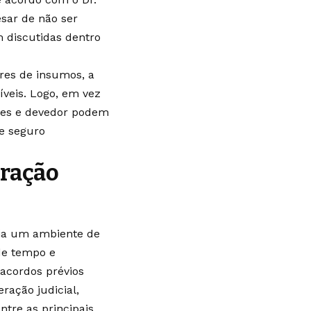
sar de não ser
 discutidas dentro
res de insumos, a
íveis. Logo, em vez
ores e devedor podem
 e seguro
eração
ria um ambiente de
de tempo e
 acordos prévios
ação judicial,
ntre as principais