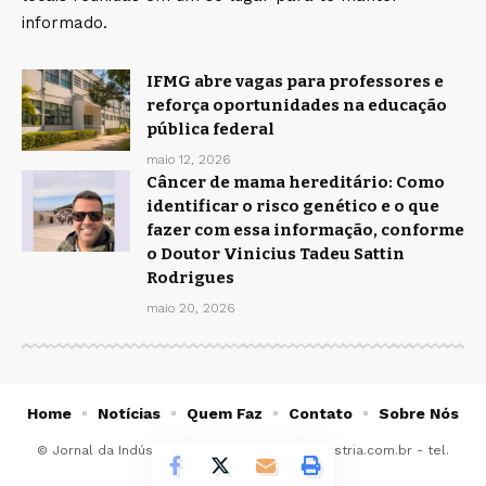
informado.
IFMG abre vagas para professores e
reforça oportunidades na educação
pública federal
maio 12, 2026
Câncer de mama hereditário: Como
identificar o risco genético e o que
fazer com essa informação, conforme
o Doutor Vinicius Tadeu Sattin
Rodrigues
maio 20, 2026
Home
Notícias
Quem Faz
Contato
Sobre Nós
© Jornal da Indústria -
contato@jornaldaindustria.com.br
- tel.
(11)91754-6532