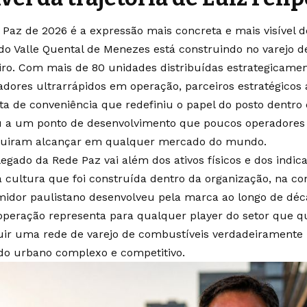
 Paz de 2026 é a expressão mais concreta e mais visível 
 do Valle Quental de Menezes está construindo no varejo 
eiro. Com mais de 80 unidades distribuídas estrategicamen
adores ultrarrápidos em operação, parceiros estratégicos
ta de conveniência que redefiniu o papel do posto dentro 
 a um ponto de desenvolvimento que poucos operadores 
uiram alcançar em qualquer mercado do mundo.
legado da Rede Paz vai além dos ativos físicos e dos indic
a cultura que foi construída dentro da organização, na co
idor paulistano desenvolveu pela marca ao longo de déca
operação representa para qualquer player do setor que 
uir uma rede de varejo de combustíveis verdadeiramente
o urbano complexo e competitivo.