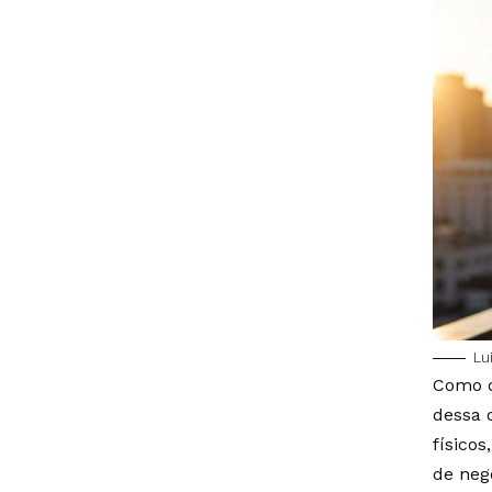
Lu
Como d
dessa 
físico
de neg