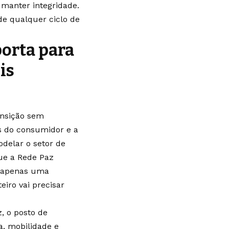
e manter integridade.
de qualquer ciclo de
porta para
is
ansição sem
as do consumidor e a
odelar o setor de
ue a Rede Paz
é apenas uma
eiro vai precisar
, o posto de
a, mobilidade e