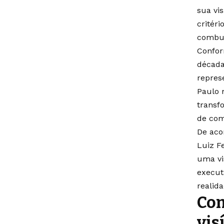
sua vi
critéri
combust
Confor
década
repres
Paulo 
transf
de com
De aco
Luiz F
uma vi
execut
realid
Com
vis