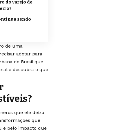
ro do varejo de
eiro?
ontinua sendo
tro de uma
recisar adotar para
rbana do Brasil que
inal e descubra o que
r
tíveis?
meros que ele deixa
ransformações que
iu e pelo impacto que