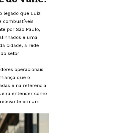
do legado que Luiz
de combustíveis
te por São Paulo,
 alinhados e uma
da cidade, a rede
do setor
adores operacionais.
nfiança que o
das e na referência
queira entender como
 relevante em um