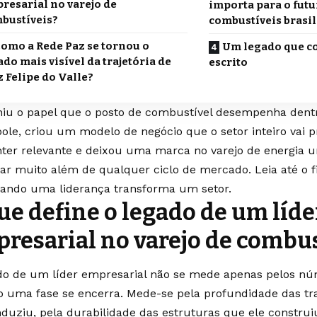
resarial no varejo de
importa para o futu
bustíveis?
combustíveis brasil
omo a Rede Paz se tornou o
Um legado que c
ado mais visível da trajetória de
escrito
z Felipe do Valle?
niu o papel que o posto de combustível desempenha den
ole, criou um modelo de negócio que o setor inteiro vai p
ter relevante e deixou uma marca no varejo de energia u
rar muito além de qualquer ciclo de mercado. Leia até o f
uando uma liderança transforma um setor.
ue define o legado de um líde
resarial no varejo de combus
do de um líder empresarial não se mede apenas pelos nú
 uma fase se encerra. Mede-se pela profundidade das t
nduziu, pela durabilidade das estruturas que ele constru