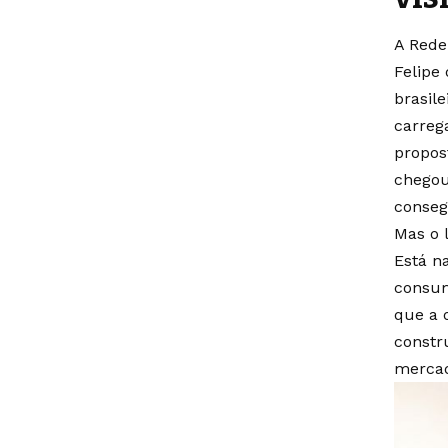
A Rede
Felipe
brasil
carreg
propos
chegou
conseg
Mas o 
Está n
consum
que a 
constr
mercad