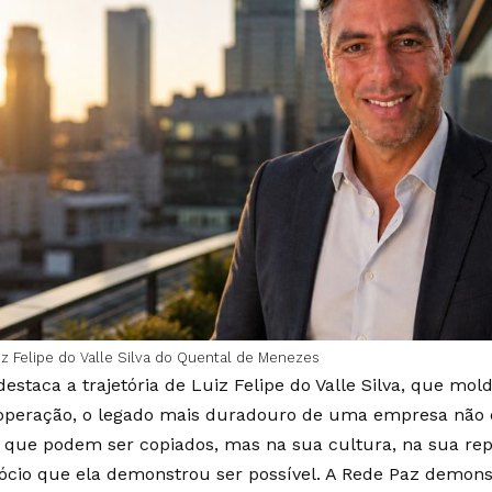
iz Felipe do Valle Silva do Quental de Menezes
estaca a trajetória de Luiz Felipe do Valle Silva, que mo
operação, o legado mais duradouro de uma empresa não e
s, que podem ser copiados, mas na sua cultura, na sua r
ócio que ela demonstrou ser possível. A Rede Paz demons