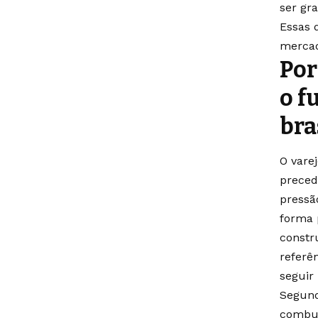
ser gr
Essas 
merca
Por
o f
bra
O vare
preced
pressã
forma 
constr
referên
seguir
Segund
combus