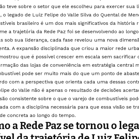
são teve sobre o setor que ele escolheu para exercer sua l
o, o legado de Luiz Felipe do Valle Silva do Quental de Me
íveis brasileiro é um dos mais significativos da história 
me a trajetória da Rede Paz foi se desenvolvendo ao long
s sob sua liderança, cada fase revelou uma nova dimens
enta. A expansão disciplinada que criou a maior rede urb
mostrou que é possível crescer em escala sem sacrificar 
ormação das lojas de conveniência em estratégia central 
bustível pode ser muito mais do que um ponto de abast
rdo com a perspectiva que orienta cada uma dessas contr
elipe do Valle não é apenas o resultado de decisões acerta
são consistente sobre o que o varejo de combustíveis pode
ada com a disciplina necessária para que essa visão se 
ade concreta ao longo do tempo.
o a Rede Paz se tornou o leg
ível da trajetória de Luiz Feli