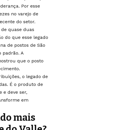
iderança. Por esse
nezes no varejo de
recente do setor.
o de quase duas
ão do que esse legado
ana de postos de São
o padrão. A
mostrou que o posto
ecimento.
ibuições, o legado de
das. É o produto de
 e deve ser,
transforme em
ado mais
pe do Valle?