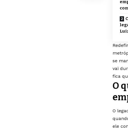
emp
com
C
leg
Lui
Redefi
metróp
se man
vai du
fica q
O q
emp
O lega
quando
ele co