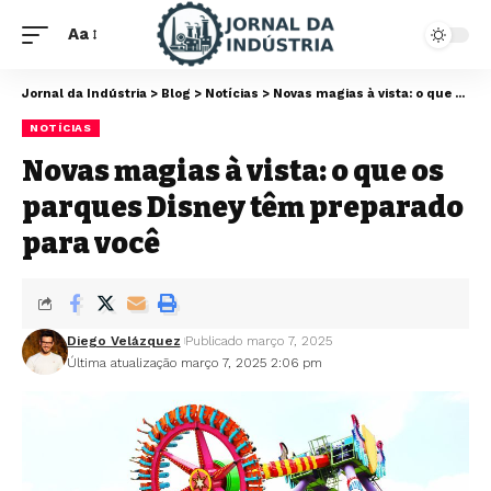
Aa
Jornal da Indústria
>
Blog
>
Notícias
>
Novas magias à vista: o que os parques Disney têm preparado para você
NOTÍCIAS
Novas magias à vista: o que os
parques Disney têm preparado
para você
Diego Velázquez
Publicado março 7, 2025
Última atualização março 7, 2025 2:06 pm