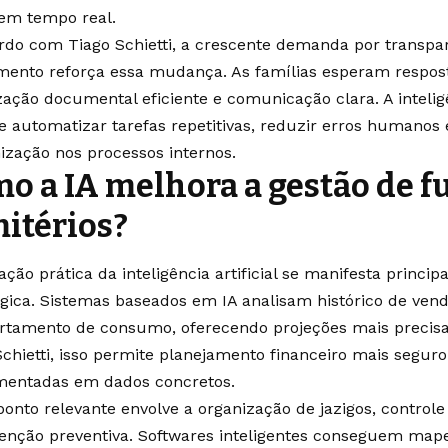
em tempo real.
rdo com Tiago Schietti, a crescente demanda por transpar
mento reforça essa mudança. As famílias esperam respost
ação documental eficiente e comunicação clara. A inteligên
e automatizar tarefas repetitivas, reduzir erros humanos 
ização nos processos internos.
o a IA melhora a gestão de f
itérios?
ação prática da inteligência artificial se manifesta princi
égica. Sistemas baseados em IA analisam histórico de vend
tamento de consumo, oferecendo projeções mais precisa
Schietti, isso permite planejamento financeiro mais seguro
entadas em dados concretos.
ponto relevante envolve a organização de jazigos, control
nção preventiva. Softwares inteligentes conseguem map