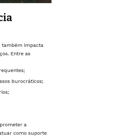
cia
 Ela também impacta
ços. Entre as
frequentes;
sos burocráticos;
ios;
prometer a
 atuar como suporte