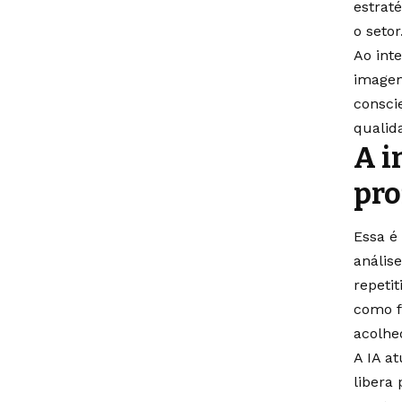
estrat
o setor
Ao int
imagem
consci
qualid
A i
pro
Essa é
análise
repeti
como fr
acolhe
A IA a
libera