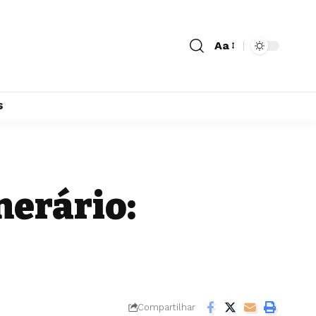
Aa
s
unerário:
Compartilhar