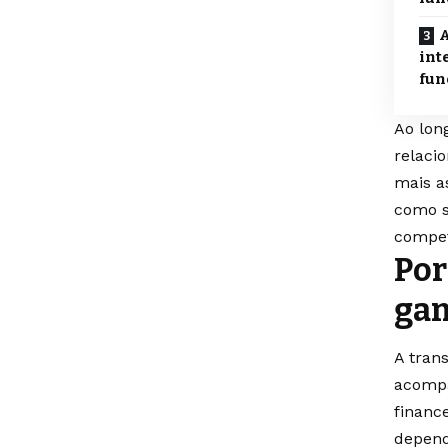
A
int
fun
Ao lon
relaci
mais a
como s
compet
Por
gan
A tran
acompa
financ
depend