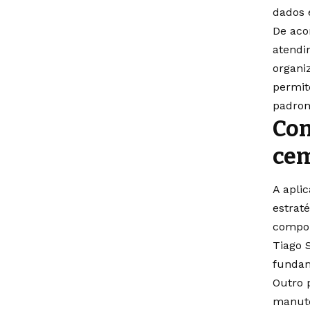
dados 
De aco
atendi
organiz
permit
padron
Com
cem
A aplic
estrat
compor
Tiago 
fundam
Outro 
manute