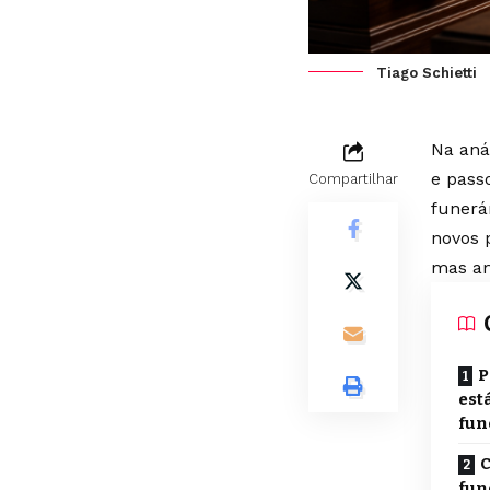
Tiago Schietti
Na anál
e passo
Compartilhar
funerá
novos 
mas am
P
est
fun
C
fun