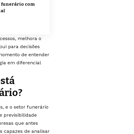
r funerário com
ial
ocessos, melhora o
bui para decisões
o momento de entender
gia em diferencial
está
ário?
, e o setor funerário
 previsibilidade
presas que antes
s capazes de analisar