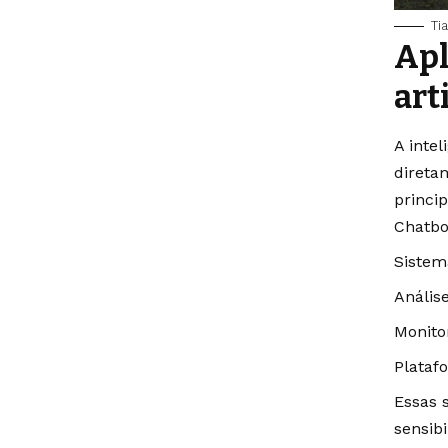
Ti
Apl
art
A inte
direta
princi
Chatbo
Sistem
Anális
Monito
Plataf
Essas 
sensib