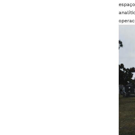
espaço
analíti
operac