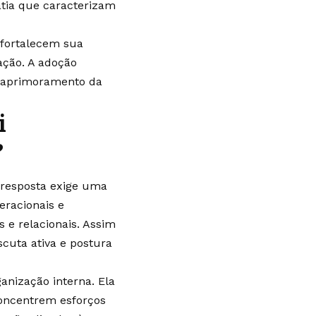
atia que caracterizam
 fortalecem sua
ação. A adoção
m aprimoramento da
i
?
 resposta exige uma
peracionais e
s e relacionais. Assim
escuta ativa e postura
anização interna. Ela
 concentrem esforços