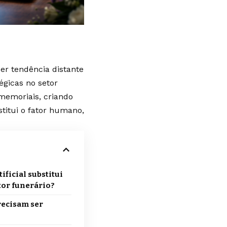
 ser tendência distante
égicas no setor
 memoriais, criando
stitui o fator humano,
ificial substitui
tor funerário?
recisam ser