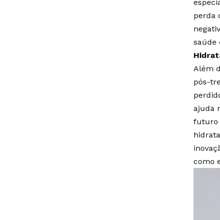
especi
perda d
negati
saúde 
Hidrat
Além d
pós-tr
perdid
ajuda 
futuro
hidrat
inovaç
como e