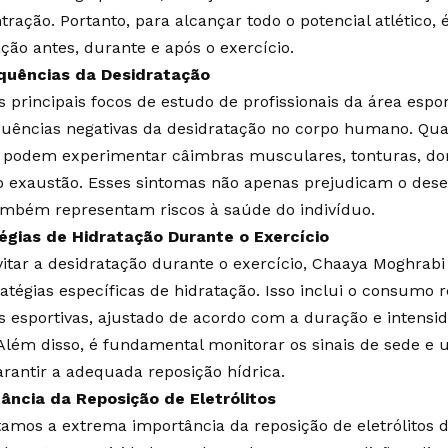
ração. Portanto, para alcançar todo o potencial atlético, é
ação antes, durante e após o exercício.
quências da Desidratação
 principais focos de estudo de profissionais da área espor
uências negativas da desidratação no corpo humano. Qua
s podem experimentar câimbras musculares, tonturas, dor
exaustão. Esses sintomas não apenas prejudicam o dese
mbém representam riscos à saúde do indivíduo.
égias de Hidratação Durante o Exercício
vitar a desidratação durante o exercício, Chaaya Moghra
ratégias específicas de hidratação. Isso inclui o consumo 
s esportivas, ajustado de acordo com a duração e intensid
. Além disso, é fundamental monitorar os sinais de sede e
arantir a adequada reposição hídrica.
ância da Reposição de Eletrólitos
tamos a extrema importância da reposição de eletrólitos d