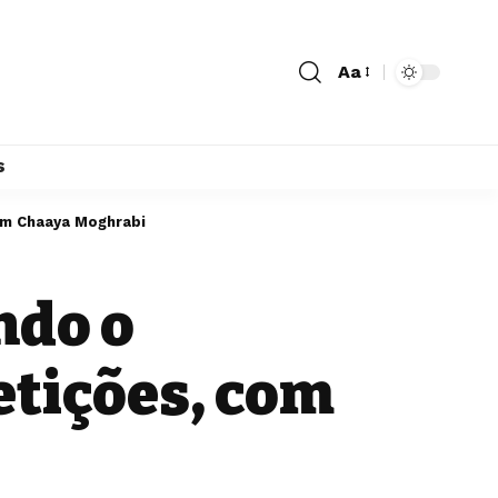
Aa
s
m Chaaya Moghrabi
ndo o
tições, com