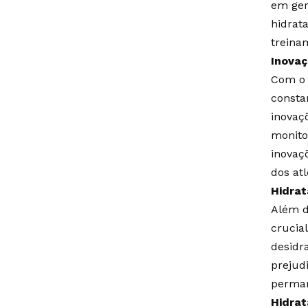
em ger
hidrat
treinam
Inovaç
Com o 
consta
inovaç
monito
inovaç
dos atl
Hidra
Além d
crucia
desidr
prejud
perman
Hidrat