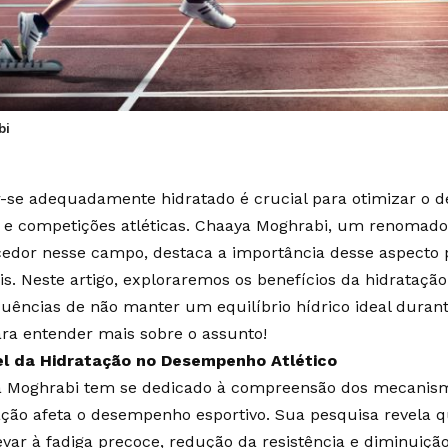
bi
-se adequadamente hidratado é crucial para otimizar o
s e competições atléticas.
Chaaya Moghrabi
, um renomado
edor nesse campo, destaca a importância desse aspecto p
eis. Neste artigo, exploraremos os benefícios da hidrataçã
uências de não manter um equilíbrio hídrico ideal durante
ara entender mais sobre o assunto!
l da Hidratação no Desempenho Atlético
 Moghrabi tem se dedicado à compreensão dos mecanism
ação afeta o desempenho esportivo. Sua pesquisa revela q
evar à fadiga precoce, redução da resistência e diminuiçã