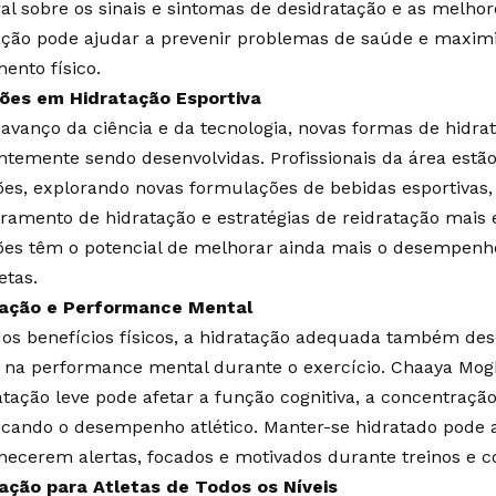
al sobre os sinais e sintomas de desidratação e as melhor
ação pode ajudar a prevenir problemas de saúde e maximi
ento físico.
ões em Hidratação Esportiva
avanço da ciência e da tecnologia, novas formas de hidrat
ntemente sendo desenvolvidas. Profissionais da área estão
ões, explorando novas formulações de bebidas esportivas, 
ramento de hidratação e estratégias de reidratação mais e
ões têm o potencial de melhorar ainda mais o desempenho
etas.
tação e Performance Mental
os benefícios físicos, a hidratação adequada também d
l na performance mental durante o exercício. Chaaya Mogh
atação leve pode afetar a função cognitiva, a concentraçã
icando o desempenho atlético. Manter-se hidratado pode a
ecerem alertas, focados e motivados durante treinos e c
ação para Atletas de Todos os Níveis