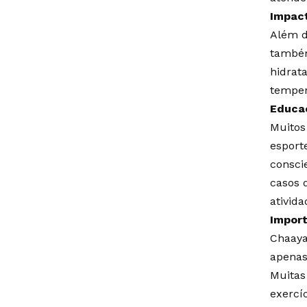
Impact
Além d
também
hidrat
temper
Educaç
Muitos
esporte
consci
casos 
ativida
Import
Chaaya
apenas
Muitas
exercí