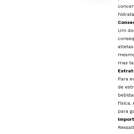
concent
hidrat
Conse
Um dos
conseq
atleta
mesmo 
mas ta
Estrat
Para e
de est
bebida
física
para g
Import
Ressal