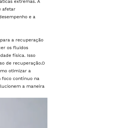
áticas extremas. A
e afetar
o desempenho e a
 para a recuperação
er os fluidos
dade física. Isso
sso de recuperação.O
omo otimizar a
 foco contínuo na
olucionem a maneira