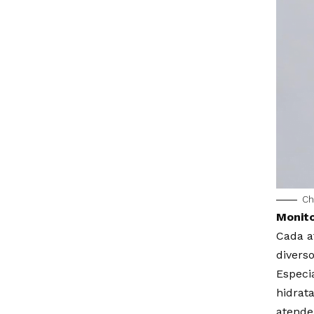
Ch
Monito
Cada a
divers
Especi
hidrat
atende