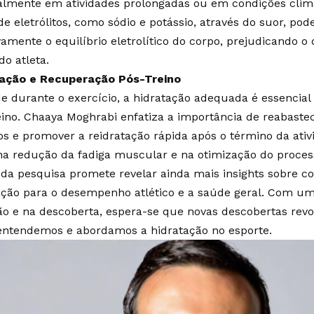
almente em atividades prolongadas ou em condições clim
e eletrólitos, como sódio e potássio, através do suor, pod
vamente o equilíbrio eletrolítico do corpo, prejudicando 
do atleta.
ação e Recuperação Pós-Treino
e durante o exercício, a hidratação adequada é essencial
eino. Chaaya Moghrabi enfatiza a importância de reabastec
os e promover a reidratação rápida após o término da ativi
na redução da fadiga muscular e na otimização do proce
 da pesquisa promete revelar ainda mais insights sobre c
ação para o desempenho atlético e a saúde geral. Com um
ão e na descoberta, espera-se que novas descobertas rev
ntendemos e abordamos a hidratação no esporte.