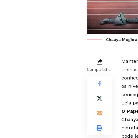
Chaaya Moghra
Manter
treino
Compartilhar
conhec
os nív
conseq
Leia p
O Pape
Chaaya
hidrat
pode l