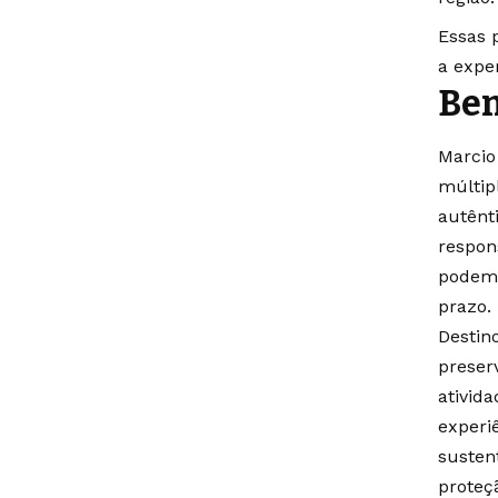
Essas 
a exper
Ben
Marcio
múltip
autênt
respon
podem 
prazo.
Destin
preser
ativid
experi
susten
proteç