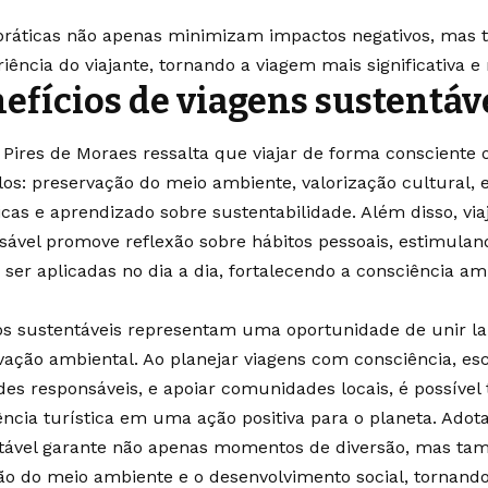
práticas não apenas minimizam impactos negativos, ma
iência do viajante, tornando a viagem mais significativa e
efícios de viagens sustentáv
 Pires de Moraes ressalta que viajar de forma consciente 
los: preservação do meio ambiente, valorização cultural, 
icas e aprendizado sobre sustentabilidade. Além disso, vi
sável promove reflexão sobre hábitos pessoais, estimul
ser aplicadas no dia a dia, fortalecendo a consciência a
os sustentáveis representam uma oportunidade de unir la
vação ambiental. Ao planejar viagens com consciência, e
ades responsáveis, e apoiar comunidades locais, é possível
ência turística em uma ação positiva para o planeta. Adot
tável garante não apenas momentos de diversão, mas tam
ão do meio ambiente e o desenvolvimento social, tornan