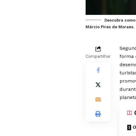
Descubra como o
Márcio Pires de Moraes.
Segund
forma 
Compartilhar
desenv
turist
promov
durant
planeta
O