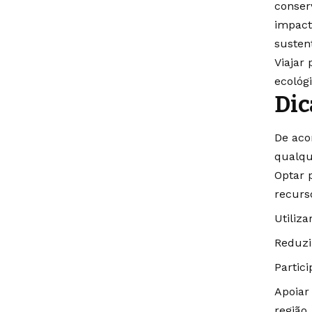
conser
impact
susten
Viajar
ecológ
Dic
De aco
qualqu
Optar 
recurs
Utiliza
Reduzi
Partic
Apoiar
região.