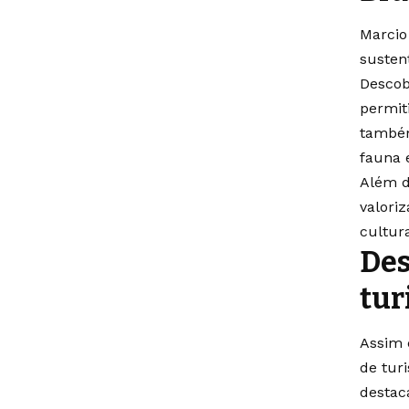
Marcio
susten
Descob
permit
também
fauna 
Além d
valori
cultur
Des
tur
Assim 
de tur
destac