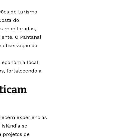
ções de turismo
Costa do
s monitoradas,
iente. O Pantanal
e observação da
 economia local,
s, fortalecendo a
aticam
erecem experiências
 Islândia se
 projetos de