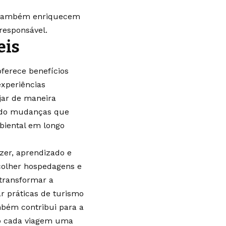
s também enriquecem
 responsável.
eis
oferece benefícios
experiências
ajar de maneira
ando mudanças que
mbiental em longo
zer, aprendizado e
scolher hospedagens e
 transformar a
ar práticas de turismo
bém contribui para a
do cada viagem uma