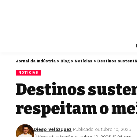
Jornal da Indústria
>
Blog
>
Notícias
>
Destinos sustentá
NOTÍCIAS
Destinos susten
respeitam o me
Diego Velázquez
Publicado outubro 10, 2025
Última atualização outubro 10, 2025 12:26 pm