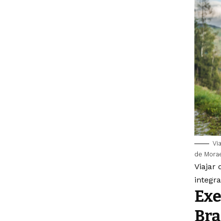
Vi
de Mora
Viajar
integr
Exe
Bra