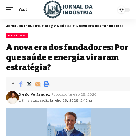
Aa
Jornal da Indústria
>
Blog
>
Notícias
>
A nova era dos fundadores: Por que saúde e energia viraram estratégia?
NOTÍCIAS
A nova era dos fundadores: Por
que saúde e energia viraram
estratégia?
Diego Velázquez
Publicado janeiro 28, 2026
Última atualização janeiro 28, 2026 12:42 pm